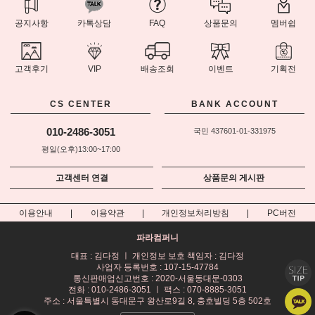
공지사항
카톡상담
FAQ
상품문의
멤버쉽
고객후기
VIP
배송조회
이벤트
기획전
CS CENTER
BANK ACCOUNT
010-2486-3051
국민 437601-01-331975
평일(오후)13:00~17:00
고객센터 연결
상품문의 게시판
이용안내
이용약관
개인정보처리방침
PC버전
파라컴퍼니
대표 : 김다정 ㅣ 개인정보 보호 책임자 : 김다정
사업자 등록번호 : 107-15-47784
통신판매업신고번호 : 2020-서울동대문-0303
전화 : 010-2486-3051 ㅣ 팩스 : 070-8885-3051
주소 : 서울특별시 동대문구 왕산로9길 8, 충호빌딩 5층 502호