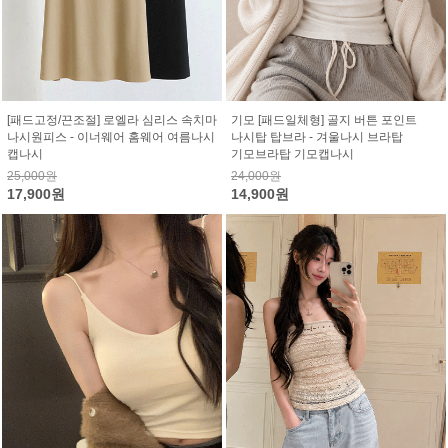
[패드고정/끈조절] 로엘라 심리스 속치마
기모 [패드일체형] 골지 버튼 포인트
나시원피스 - 이너웨어 홈웨어 여름나시
나시탑 탑브라 - 겨울나시 브라탑
캡나시
기모브라탑 기모캡나시
25,000원
24,000원
17,900원
14,900원