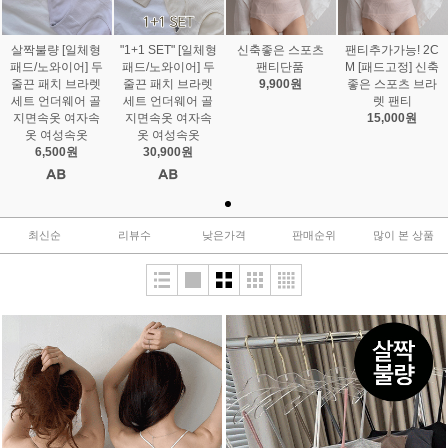
살짝불량 [일체형
"1+1 SET" [일체형
신축좋은 스포츠
팬티추가가능! 2C
패드/노와이어] 두
패드/노와이어] 두
팬티단품
M [패드고정] 신축
줄끈 패치 브라렛
줄끈 패치 브라렛
9,900원
좋은 스포츠 브라
세트 언더웨어 골
세트 언더웨어 골
렛 팬티
지면속옷 여자속
지면속옷 여자속
15,000원
옷 여성속옷
옷 여성속옷
6,500원
30,900원
최신순
리뷰수
낮은가격
판매순위
많이 본 상품