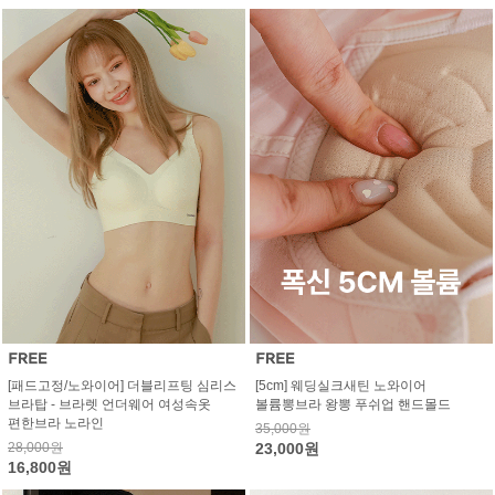
[패드고정/노와이어] 더블리프팅 심리스
[5cm] 웨딩실크새틴 노와이어
브라탑 - 브라렛 언더웨어 여성속옷
볼륨뽕브라 왕뽕 푸쉬업 핸드몰드
편한브라 노라인
35,000원
28,000원
23,000원
16,800원