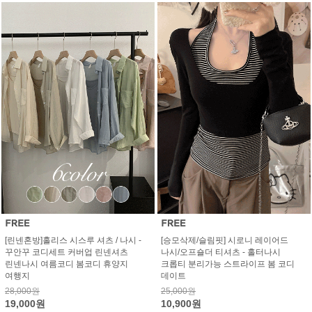
[린넨혼방]홀리스 시스루 셔츠 / 나시 -
[승모삭제/슬림핏] 시로니 레이어드
꾸안꾸 코디세트 커버업 린넨셔츠
나시/오프숄더 티셔츠 - 홀터나시
린넨나시 여름코디 봄코디 휴양지
크롭티 분리가능 스트라이프 봄 코디
여행지
데이트
28,000원
25,000원
19,000원
10,900원