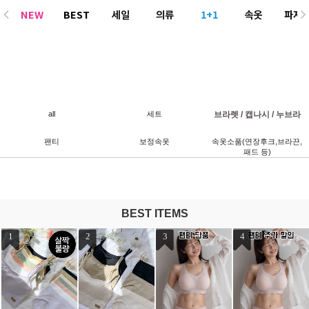
NEW
BEST
세일
의류
1+1
속옷
파자
ACC
all
세트
브라렛 / 캡나시 / 누브라
팬티
보정속옷
속옷소품(연장후크,브라끈,
패드 등)
BEST ITEMS
1
2
3
4