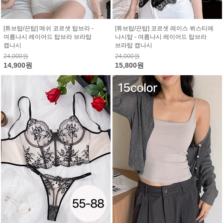
[튜브탑/끈탑] 메쉬 코르셋 탑브라 -
[튜브탑/끈탑] 코르셋 레이스 뷔스티에
여름나시 레이어드 탑브라 브라탑
나시탑 - 여름나시 레이어드 탑브라
캡나시
브라탑 캡나시
24,000원
24,000원
14,900원
15,800원