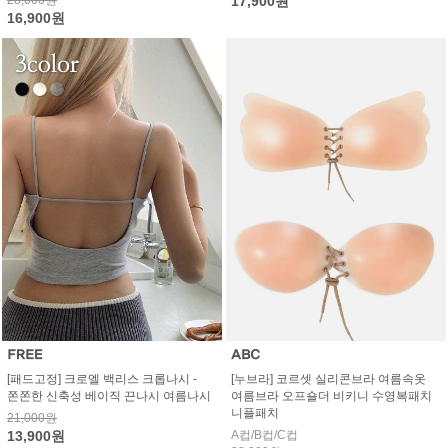
17,900원
16,900원
[패드고정] 크로엘 백리스 크롭나시 -
[누브라] 코르셋 실리콘브라 여름속옷
쫀쫀한 신축성 베이직 끈나시 여름나시
여름브라 오프숄더 비키니 수영복패치
니플패치
21,000원
13,900원
A컵/B컵/C컵