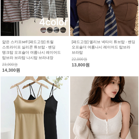
얇은 스카프set! [패드고정] 트릴
[패드고정] 엘리브 넥타이 튜브탑 - 밴딩
스트라이프 실리콘 튜브탑 - 밴딩
오프숄더 여름나시 레이어드 탑브라
탱크탑 오프숄더 여름나시 레이어드
브라탑
탑브라 브라탑 나시탑 브라내장
22,000원
23,900원
13,800원
14,300원