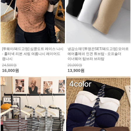
[투웨이/패드고정] 심쿵도트 레이스 나시
냉감소재! [투명끈SET/패드고정] 모아르
- 홀터넥 리본 셔링 여름나시 레이어드
에어홀메쉬 인견 튜브탑 - 오프숄더
캡나시
이너웨어 탑브라 브라탑
24,500원
20,000원
16,000원
13,900원