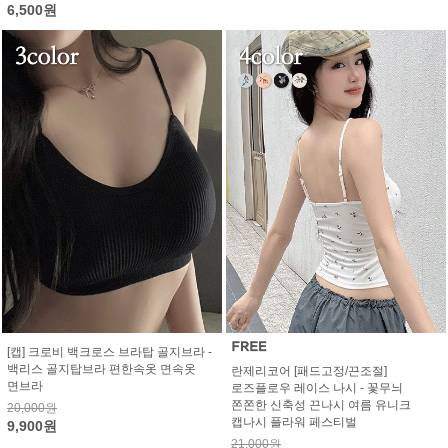
6,500원
[캡] 크로비 백크로스 브라탑 골지브라 -
백리스 골지탑브라 편한속옷 면속옷
란제리코어 [패드고정/끈조절]
면브라
로즈플로우 레이스 나시 - 꽃무늬
쫀쫀한 신축성 끈나시 여름 유니크
20,000원
캡나시 플라워 페스티벌
9,900원
21,000원