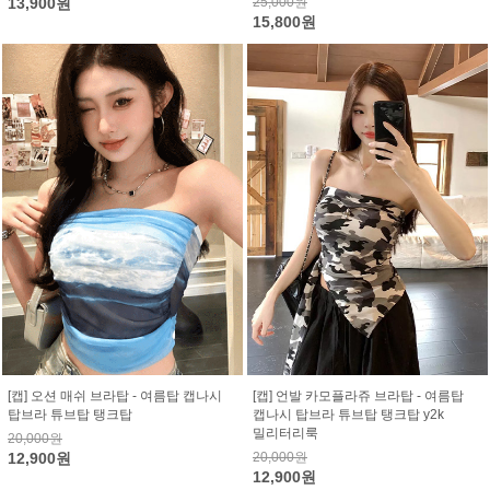
13,900원
25,000원
15,800원
[캡] 오션 매쉬 브라탑 - 여름탑 캡나시
[캡] 언발 카모플라쥬 브라탑 - 여름탑
탑브라 튜브탑 탱크탑
캡나시 탑브라 튜브탑 탱크탑 y2k
밀리터리룩
20,000원
12,900원
20,000원
12,900원