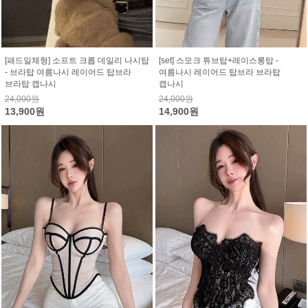
[패드일체형] 소프트 크롭 데일리 나시탑
[set] 스모크 튜브탑+레이스롱탑 -
- 브라탑 여름나시 레이어드 탑브라
여름나시 레이어드 탑브라 브라탑
브라탑 캡나시
캡나시
24,000원
24,000원
13,900원
14,900원