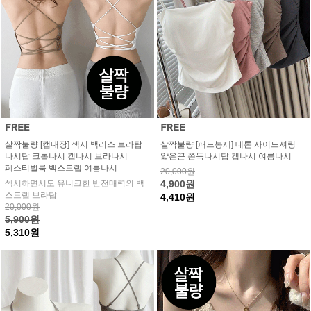
살짝불량 [캡내장] 섹시 백리스 브라탑
살짝불량 [패드봉제] 테론 사이드셔링
나시탑 크롭나시 캡나시 브라나시
얇은끈 쫀득나시탑 캡나시 여름나시
페스티벌룩 백스트랩 여름나시
20,000원
섹시하면서도 유니크한 반전매력의 백
4,900원
스트랩 브라탑
4,410원
20,000원
5,900원
5,310원