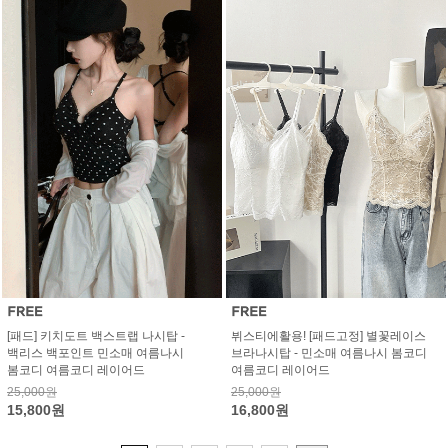
[패드] 키치도트 백스트랩 나시탑 -
뷔스티에활용! [패드고정] 별꽃레이스
백리스 백포인트 민소매 여름나시
브라나시탑 - 민소매 여름나시 봄코디
봄코디 여름코디 레이어드
여름코디 레이어드
25,000원
25,000원
15,800원
16,800원