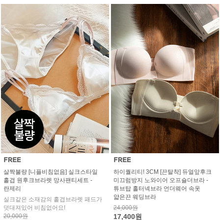
살짝불량 [니플비침없음] 실크스타일
하이퀄리티! 3CM [끈탈착] 듀얼앞후크
홑겹 원후크브라렛 망사팬티세트 -
미끄럼방지 노와이어 오프숄더브라 -
란제리
튜브탑 홀터넥브라 언더웨어 속옷
얇은끈 웨딩브라
실크같은 소재감의 홑겹브라렛 패드가
덧대져있어 비침없어요!
24,000원
20,000원
17,400원