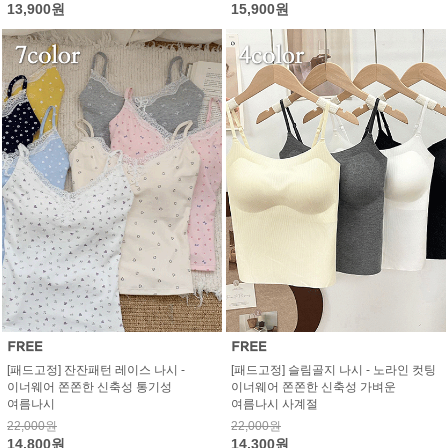
13,900원
15,900원
[패드고정] 잔잔패턴 레이스 나시 -
[패드고정] 슬림골지 나시 - 노라인 컷팅
이너웨어 쫀쫀한 신축성 통기성
이너웨어 쫀쫀한 신축성 가벼운
여름나시
여름나시 사계절
22,000원
22,000원
14,800원
14,300원