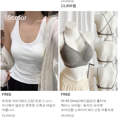
23,000원
13,900원
부유방 커버! [패드고정] 핏로그 나시 -
44-88 [3way] 베리얇은끈 홀터넥
이너웨어 얇은끈 쫀쫀한 신축성 데일리
백리스 브라탑 - 등파인 브라렛
여름나시
브라단품 노와이어 패드고정 여름속옷
21,000원
25,000원