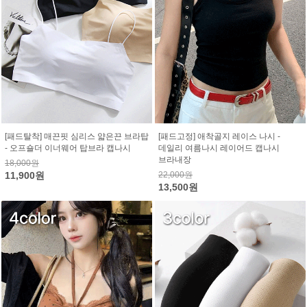
[패드탈착] 매끈핏 심리스 얇은끈 브라탑
[패드고정] 애착골지 레이스 나시 -
- 오프숄더 이너웨어 탑브라 캡나시
데일리 여름나시 레이어드 캡나시
브라내장
18,000원
11,900원
22,000원
13,500원