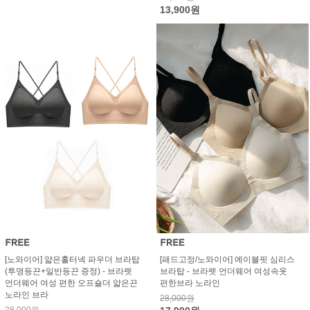
13,900원
[노와이어] 얇은홀터넥 파우더 브라탑
[패드고정/노와이어] 에이블핏 심리스
(투명등끈+일반등끈 증정) - 브라렛
브라탑 - 브라렛 언더웨어 여성속옷
언더웨어 여성 편한 오프숄더 얇은끈
편한브라 노라인
노라인 브라
28,000원
28,000원