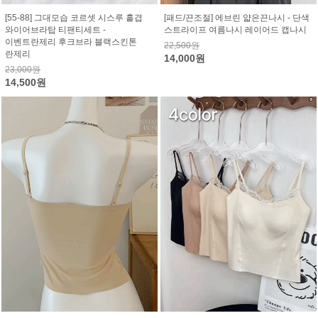
[55-88] 그대모습 코르셋 시스루 홑겹
[패드/끈조절] 에브린 얇은끈나시 - 단색
와이어브라탑 티팬티세트 -
스트라이프 여름나시 레이어드 캡나시
이벤트란제리 후크브라 블랙스킨톤
22,500원
란제리
14,000원
23,000원
14,500원