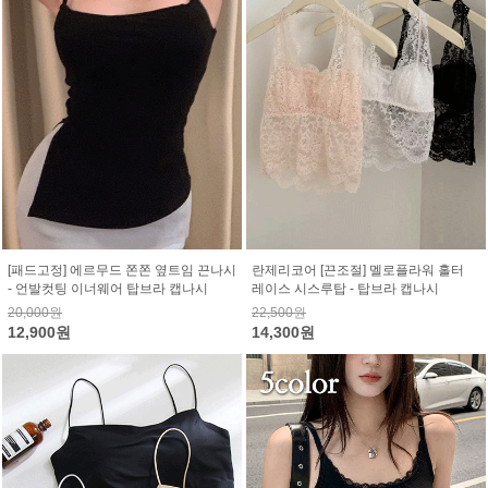
[패드고정] 에르무드 쫀쫀 옆트임 끈나시
란제리코어 [끈조절] 멜로플라워 홀터
- 언발컷팅 이너웨어 탑브라 캡나시
레이스 시스루탑 - 탑브라 캡나시
20,000원
22,500원
12,900원
14,300원