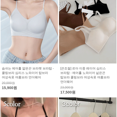
숨쉬는 에어홀 얇은끈 브라렛 브라탑 -
[끈조절] 르아 이중 레이어 심리스
쿨링브라 심리스 노와이어 탑브라
브라탑 - 에어홀 노와이어 넓은끈
여성속옷 여름브라 언더웨어
탑브라 쿨링브라 여성속옷 여름브라
언더웨어
20,000원
15,900원
23,000원
17,500원