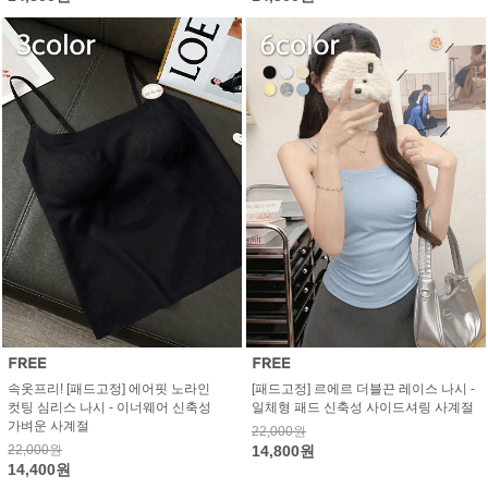
속옷프리! [패드고정] 에어핏 노라인
[패드고정] 르에르 더블끈 레이스 나시 -
컷팅 심리스 나시 - 이너웨어 신축성
일체형 패드 신축성 사이드셔링 사계절
가벼운 사계절
22,000원
22,000원
14,800원
14,400원