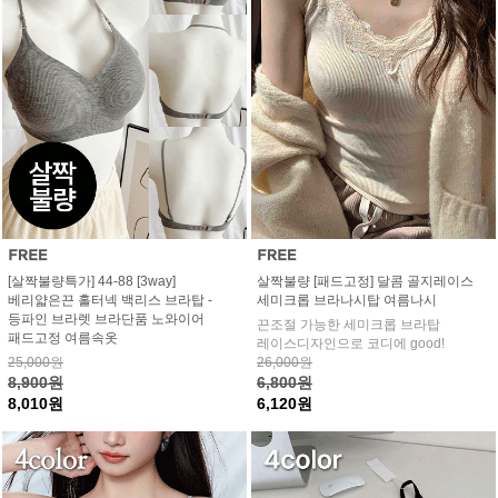
[살짝불량특가] 44-88 [3way]
살짝불량 [패드고정] 달콤 골지레이스
베리얇은끈 홀터넥 백리스 브라탑 -
세미크롭 브라나시탑 여름나시
등파인 브라렛 브라단품 노와이어
끈조절 가능한 세미크롭 브라탑
패드고정 여름속옷
레이스디자인으로 코디에 good!
25,000원
26,000원
8,900원
6,800원
8,010원
6,120원