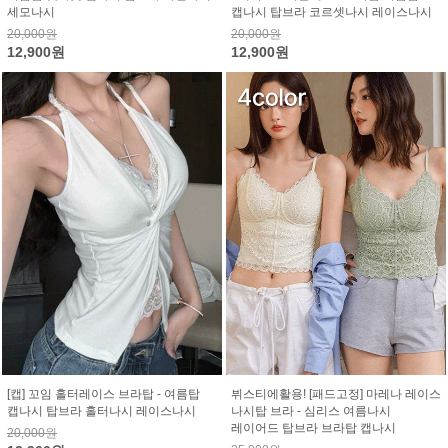
세모나시
캡나시 탑브라 코르셋나시 레이스나시
20,000원
20,000원
12,900원
12,900원
[캡] 꼬임 홀터레이스 브라탑 - 여름탑
뷔스티에활용! [패드고정] 마레나 레이스
캡나시 탑브라 홀터나시 레이스나시
나시탑 브라 - 심리스 여름나시
레이어드 탑브라 브라탑 캡나시
20,000원