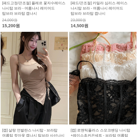
[패드고정/끈조절] 플레르 꽃자수레이스
[패드/끈조절] 카밀라 심리스 레이스
나시탑 브라 - 여름나시 레이어드
나시탑 브라 - 여름나시 레이어드
탑브라 브라탑 캡나시
탑브라 브라탑 캡나시
24,000원
23,000원
15,200원
14,500원
[캡] 살랑 언발란스 나시탑 - 브라탑
[캡] 로맨틱플러스 스모크밴딩 나시탑
여름탑 컷아웃 캡나시 탑브라 사선나시
+레이스초커끈세트 - 브라탑 여름탑