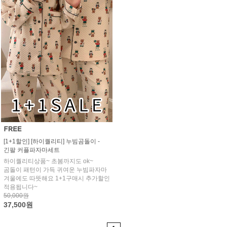
[1+1할인] [하이퀄리티] 누빔곰돌이 -
긴팔 커플파자마세트
하이퀄리티상품~ 초봄까지도 ok~
곰돌이 패턴이 가득 귀여운 누빔파자마
겨울에도 따뜻해요 1+1구매시 추가할인
적용됩니다~
50,000원
37,500원