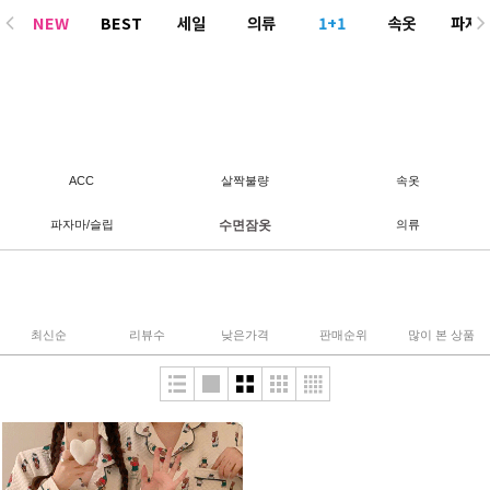
NEW
BEST
세일
의류
1+1
속옷
파자
ACC
ACC
살짝불량
속옷
파자마/슬립
수면잠옷
의류
최신순
리뷰수
낮은가격
판매순위
많이 본 상품