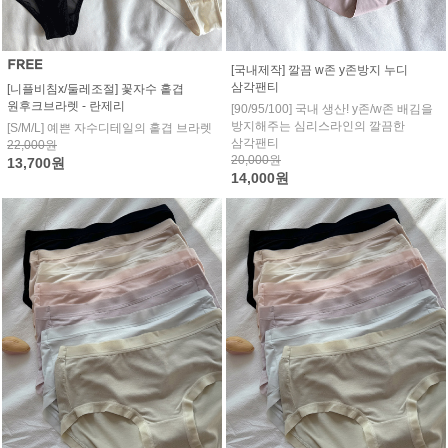
[국내제작] 깔끔 w존 y존방지 누디
삼각팬티
[니플비침x/둘레조절] 꽃자수 홑겹
원후크브라렛 - 란제리
[90/95/100] 국내 생산! y존/w존 배김을
방지해주는 심리스라인의 깔끔한
[S/M/L] 예쁜 자수디테일의 홑겹 브라렛
삼각팬티
22,000원
20,000원
13,700원
14,000원