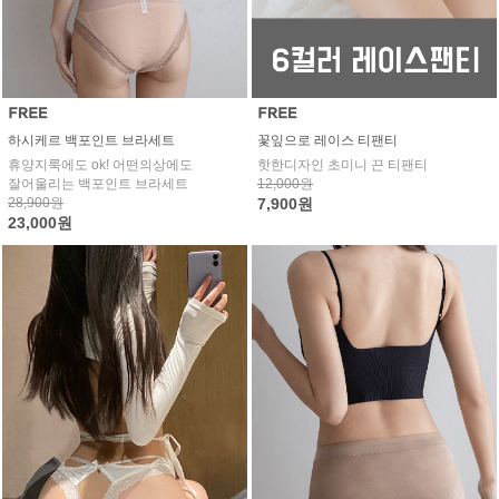
하시케르 백포인트 브라세트
꽃잎으로 레이스 티팬티
휴양지룩에도 ok! 어떤의상에도
핫한디자인 초미니 끈 티팬티
잘어울리는 백포인트 브라세트
12,000원
28,900원
7,900원
23,000원