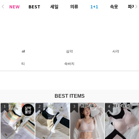
NEW
BEST
세일
의류
1+1
속옷
파자
ACC
all
삼각
사각
티
속바지
BEST ITEMS
1
2
3
4