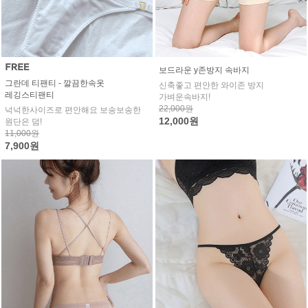
보드라운 y존방지 속바지
그란데 티팬티 - 깔끔한속옷
신축좋고 편안한 와이존 방지
레깅스티팬티
가벼운속바지!
22,000원
넉넉한사이즈로 편안해요 보송보송한
12,000원
원단은 덤!
11,000원
7,900원