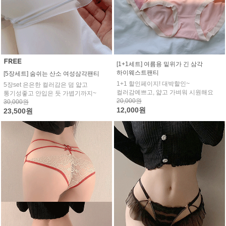
[1+1세트] 여름용 밑위가 긴 삼각
하이웨스트팬티
[5장세트] 숨쉬는 산소 여성삼각팬티
1+1 할인페이지! 대박할인~
5장set 은은한 컬러감은 덤 얇고
컬러감예쁘고, 얇고 가벼워 시원해요
통기성좋고 안입은 듯 가볍기까지~
20,000원
30,000원
12,000원
23,500원