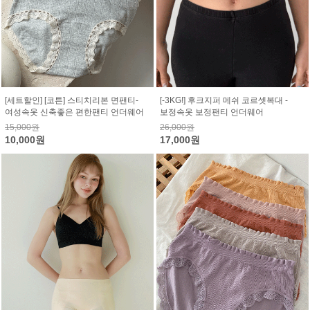
[세트할인] [코튼] 스티치리본 면팬티-
[-3KG!] 후크지퍼 메쉬 코르셋복대 -
여성속옷 신축좋은 편한팬티 언더웨어
보정속옷 보정팬티 언더웨어
15,000원
26,000원
10,000원
17,000원