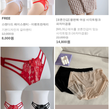
[코튼안감] 왕편해 여성 사각트렁크
파자마겸용
스탠다드 레이스팬티 - 이벤트란제리
[M/L/XL] 에어홀 코튼안감이 있는
기본디자인의 갈라팬티
사각트렁크 (파자마겸용)
12,000원
22,000원
8,000원
14,800원