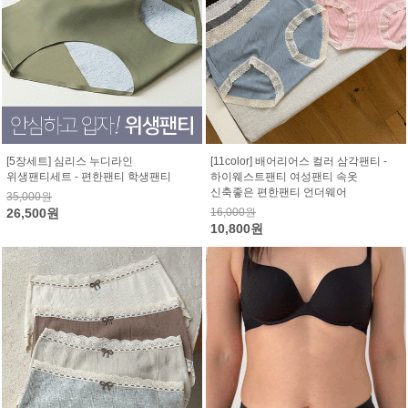
[5장세트] 심리스 누디라인
[11color] 배어리어스 컬러 삼각팬티 -
위생팬티세트 - 편한팬티 학생팬티
하이웨스트팬티 여성팬티 속옷
신축좋은 편한팬티 언더웨어
35,000원
26,500원
16,000원
10,800원