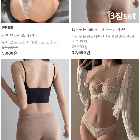
[3장묶음] 볼라레 레이온 삼각팬티
러빙유 레이스티팬티
3장 묶음할인! [90-105] 편안한 신축성
삼각팬티
뒤에있는 트임 + 리본으로 포인트!
36,000원
14,000원
17,500원
9,000원