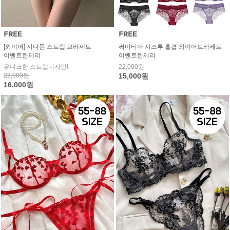
[와이어] 시나몬 스트랩 브라세트 -
써미티아 시스루 홑겹 와이어브라세트 -
이벤트란제리
이벤트란제리
유니크한 스트랩디자인!
22,000원
23,000원
15,000원
16,000원