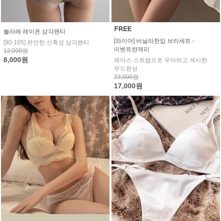
볼라레 레이온 삼각팬티
[와이어] 바닐라한입 브라세트 -
[90-105] 편안한 신축성 삼각팬티
이벤트란제리
12,000원
8,000원
레이스 스트랩으로 우아하고 섹시한
무드완성
23,000원
17,000원