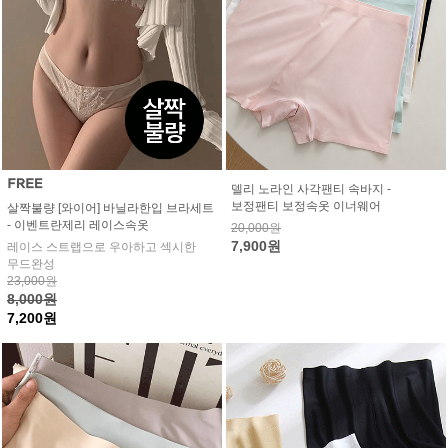
델리 노라인 사각팬티 속바지 -
보정팬티 보정속옷 이너웨어
살짝불량 [와이어] 바닐라한입 브라세트
- 이벤트란제리 레이스속옷
20,000원
7,900원
레이스 스트랩으로 우아하고 섹시한
무드완성
23,000원
8,000원
7,200원