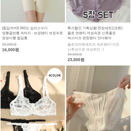
[힙딥커버!] 360도 심리스누디
특가할인 기획상품! [5장세트] [코튼]
엉뽕골반뽕 속바지 - 보정팬티 보정속옷
욜로 면팬티 여성속옷 신축좋은
엉덩이뽕 힙딥뽕
빅사이즈 편한팬티 언더웨어
25,000원
욜로브라렛세트의 세트팬티! 미친
16,000원
신축성으로 세상편안 :-)
34,500원
23,800원