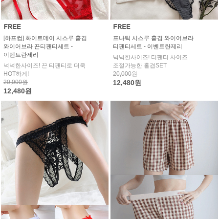
[하프컵] 화이트데이 시스루 홑겹
프나틱 시스루 홑겹 와이어브라
와이어브라 끈티팬티세트 -
티팬티세트 - 이벤트란제리
이벤트란제리
넉넉한사이즈! 티팬티 사이즈
넉넉한사이즈! 끈 티팬티로 더욱
조절가능한 홑겹SET
HOT하게!
20,000원
20,000원
12,480원
12,480원