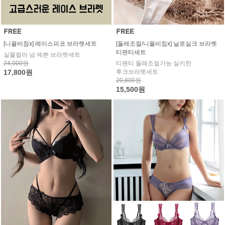
[니플비침x] 레이스피코 브라렛세트
[둘레조절/니플비침x] 닐로실크 브라렛
티팬티세트
실물컬러 넘 예쁜 브라렛세트
24,000원
티팬티 둘레조절가능 실키한
17,800원
후크브라렛세트
20,800원
15,500원