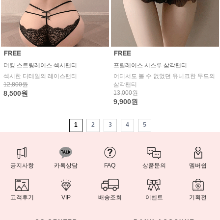
더킹 스트링레이스 섹시팬티
프릴레이스 시스루 삼각팬티
섹시한 디테일의 레이스팬티
어디서도 볼 수 없었던 유니크한 무드의
12,800원
삼각팬티
8,500원
13,000원
9,900원
1
2
3
4
5
공지사항
카톡상담
FAQ
상품문의
멤버쉽
고객후기
VIP
배송조회
이벤트
기획전