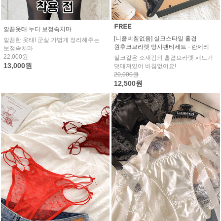
깔끔옷태 누디 보정속치마
[니플비침없음] 실크스타일 홑겹
깔끔한 옷태! 군살 가볍게 정리해주는
원후크브라렛 망사팬티세트 - 란제리
보정속치마
22,000원
실크같은 소재감의 홑겹브라렛 패드가
13,000원
덧대져있어 비침없어요!
20,000원
12,500원