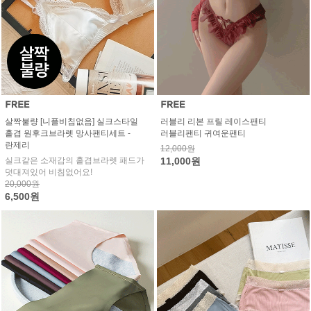
살짝불량 [니플비침없음] 실크스타일
러블리 리본 프릴 레이스팬티
홑겹 원후크브라렛 망사팬티세트 -
러블리팬티 귀여운팬티
란제리
12,000원
실크같은 소재감의 홑겹브라렛 패드가
11,000원
덧대져있어 비침없어요!
20,000원
6,500원