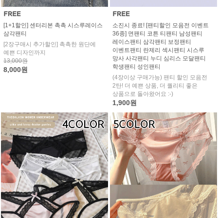
[1+1할인] 센터리본 촉촉 시스루레이스
소진시 종료! [팬티할인 모음전 이벤트
삼각팬티
36종] 면팬티 코튼 티팬티 남성팬티
레이스팬티 삼각팬티 보정팬티
[2장구매시 추가할인] 촉촉한 원단에
이벤트팬티 란제리 섹시팬티 시스루
예쁜 디자인까지
망사 사각팬티 누디 심리스 모달팬티
13,000원
학생팬티 성인팬티
8,000원
(4장이상 구매가능) 팬티 할인 모음전
2탄! 더 예쁜 상품, 더 퀄리티 좋은
상품으로 돌아왔어요 :-)
1,900원