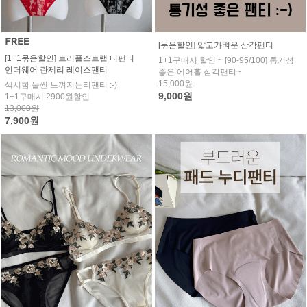
[묶음할인] 얇고가벼운 삼각팬티
[1+1묶음할인] 트리플스트랩 티팬티
1+1구매시 할인 ~ [90-95/100] 통기성
언더웨어 란제리 레이스팬티
좋은 에어홀 삼각팬티~
15,000원
섹시함 물씬 느껴지는티팬티 :-)
9,000원
1+1구매시 2900원할인
13,000원
7,900원