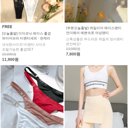
(부분오늘출발) 에밀리아 레이스팬티
언더웨어 예쁜속옷 여성팬티
[오늘출발] 이아코닉 레이스 홑겹
와이어브라 티팬티세트 - 란제리
신축성좋은 부드러운 재질의 망사팬티
편안해요!
넉넉한사이즈! 티팬티 사이즈
13,000원
조절가능한 홑겹SET
7,800원
19,000원
11,900원