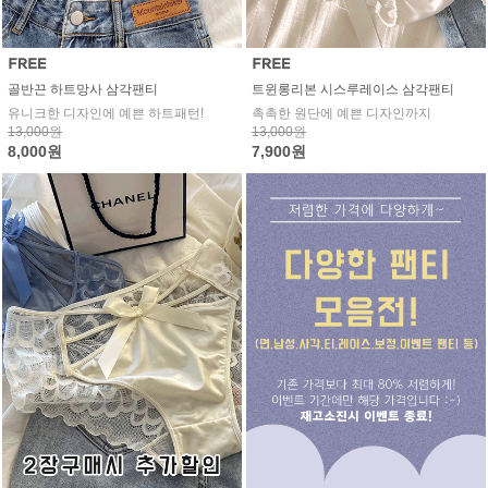
골반끈 하트망사 삼각팬티
트윈롱리본 시스루레이스 삼각팬티
유니크한 디자인에 예쁜 하트패턴!
촉촉한 원단에 예쁜 디자인까지
13,000원
13,000원
8,000원
7,900원