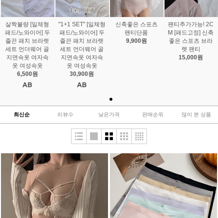
살짝불량 [일체형
"1+1 SET" [일체형
신축좋은 스포츠
팬티추가가능! 2C
패드/노와이어] 두
패드/노와이어] 두
팬티단품
M [패드고정] 신축
줄끈 패치 브라렛
줄끈 패치 브라렛
9,900원
좋은 스포츠 브라
세트 언더웨어 골
세트 언더웨어 골
렛 팬티
지면속옷 여자속
지면속옷 여자속
15,000원
옷 여성속옷
옷 여성속옷
6,500원
30,900원
최신순
리뷰수
낮은가격
판매순위
많이 본 상품