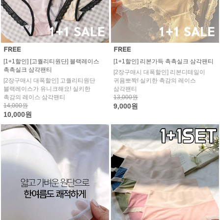
[1+1할인] [고퀄리티원단] 블랙레이스
[1+1할인] 리본가득 촉촉실크 삼각팬티
촉촉실크 삼각팬티
[2장구매시 대폭할인] 리본디테일이
[2장구매시 대폭할인] 고퀄리티원단
귀욤뽀짝! 실키한 촉감의 레이스
블랙레이스가 유니크해요! 실키한
삼각팬티
촉감의 레이스 삼각팬티
13,000원
14,000원
9,000원
10,000원