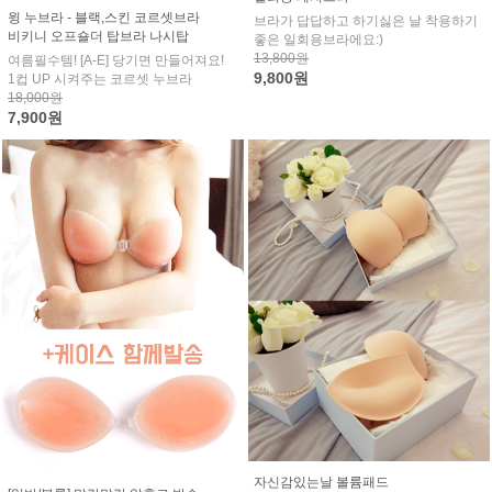
윙 누브라 - 블랙,스킨 코르셋브라
브라가 답답하고 하기싫은 날 착용하기
비키니 오프숄더 탑브라 나시탑
좋은 일회용브라에요:)
13,800원
여름필수템! [A-E] 당기면 만들어져요!
9,800원
1컵 UP 시켜주는 코르셋 누브라
18,000원
7,900원
자신감있는날 볼륨패드