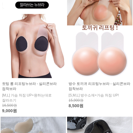
컷팅 롱 리프팅누브라 - 실리콘브라
방수 토끼귀 리프팅누브라 - 실리콘브라
접착브라
접착브라
[M,L] 가슴 처짐 UP+원하는대로
[S,M,L] 방수소재+가슴 처짐 UP!
잘라쓰기
15,900원
16,500원
8,500원
9,000원