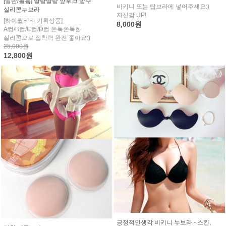
[일반/볼륨] 말랑말랑 앞후크 방수
비키니 또는 탑브라에 넣어주세요:)
실리콘누브라
자신감 UP!
[하이퀄리티 기획상품]
8,000원
A컵/B컵/C컵/D컵 쫀득쫀득한
실리콘으로 접착력 완전 좋아요:)
25,000원
12,800원
긍정적인생각 비키니 누브라 - 스킨,