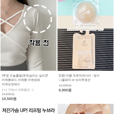
(투명 오늘출발)옷핏살리는 실리콘
[2종] 여름 속옷악세서리 - 방수
어깨뽕패드 어깨뽕 어깨깡패
니플패치 or 브라투명끈
어깨보정패드
12,000원
1+1 구매시 대폭할인 :-)
6,900원
14,000원
10,500원