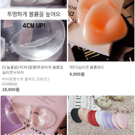
[오늘출발] 4CM [왕뽕]투명하게 볼륨업
NO.2실리콘 볼륨패드
실리콘누브라
6,900원
4cm왕뽕으로 물에도 강해요:)
27,000원
18,000원