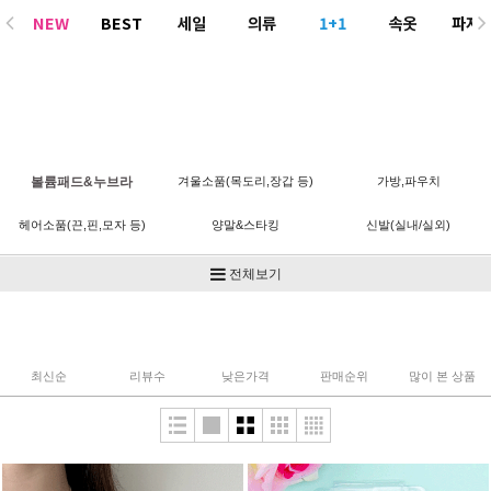
NEW
BEST
세일
의류
1+1
속옷
파자
ACC
볼륨패드&누브라
겨울소품(목도리,장갑 등)
가방,파우치
헤어소품(끈,핀,모자 등)
양말&스타킹
신발(실내/실외)
기타
전체보기
최신순
리뷰수
낮은가격
판매순위
많이 본 상품