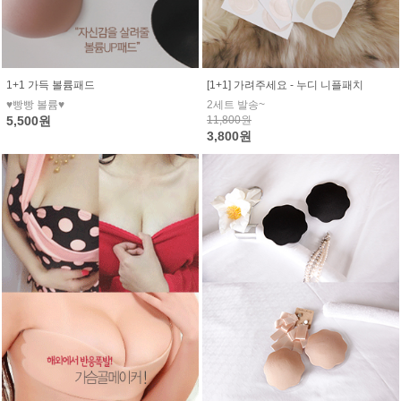
1+1 가득 볼륨패드
[1+1] 가려주세요 - 누디 니플패치
♥빵빵 볼륨♥
2세트 발송~
5,500원
11,800원
3,800원