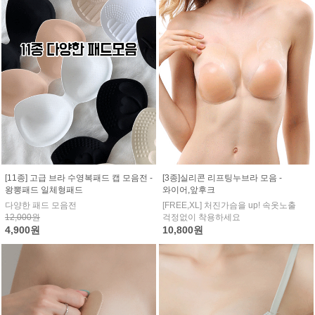
[11종] 고급 브라 수영복패드 캡 모음전 -
[3종]실리콘 리프팅누브라 모음 -
왕뽕패드 일체형패드
와이어,앞후크
다양한 패드 모음전
[FREE,XL] 처진가슴을 up! 속옷노출
12,000원
걱정없이 착용하세요
4,900원
10,800원