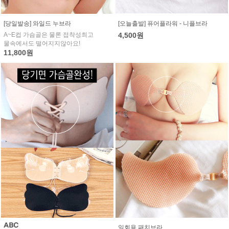
[당일발송] 와일드 누브라
[오늘출발] 퓨어플라워 - 니플브라
A~E컵 가슴골은 물론 접착성최고
4,500원
물속에서도 떨어지지않아요!
11,800원
일회용 패치브라