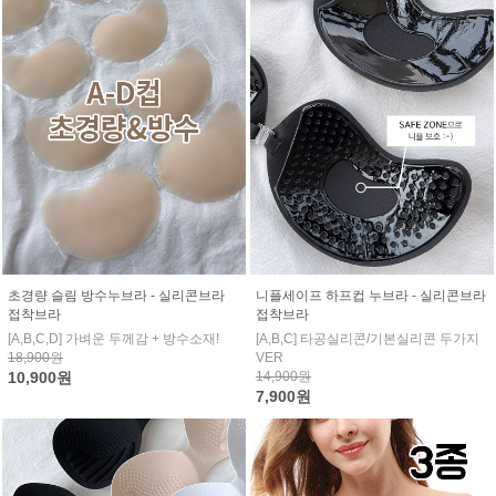
초경량 슬림 방수누브라 - 실리콘브라
니플세이프 하프컵 누브라 - 실리콘브라
접착브라
접착브라
[A,B,C,D] 가벼운 두께감 + 방수소재!
[A,B,C] 타공실리콘/기본실리콘 두가지
18,900원
VER
10,900원
14,900원
7,900원