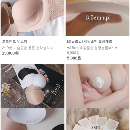
모모랜드 누브라
[오늘출발] 채워줄께 볼륨패드
A~D컵 가슴골은 물론 접착성최고
♥3.5cm 촉감좋은 원형볼륨패드♥
19,000원
9,900원
5,000원