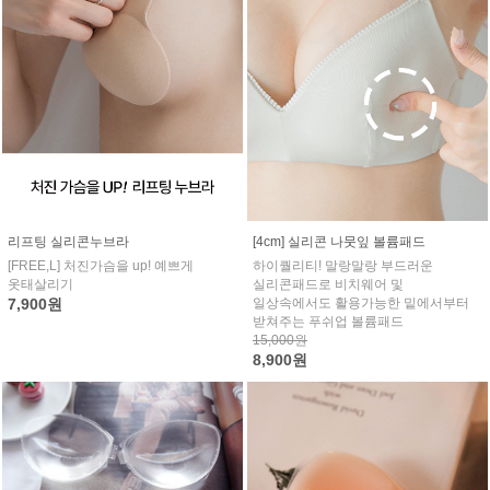
리프팅 실리콘누브라
[4cm] 실리콘 나뭇잎 볼륨패드
[FREE,L] 처진가슴을 up! 예쁘게
하이퀄리티! 말랑말랑 부드러운
옷태살리기
실리콘패드로 비치웨어 및
7,900원
일상속에서도 활용가능한 밑에서부터
받쳐주는 푸쉬업 볼륨패드
15,000원
8,900원