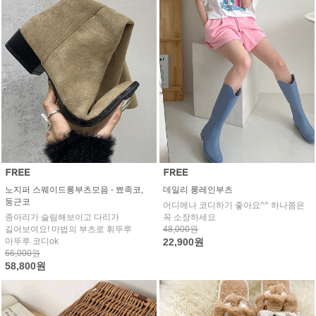
노지퍼 스웨이드롱부츠모음 - 뾰족코,
데일리 롱레인부츠
둥근코
어디에나 코디하기 좋아요^^ 하나쯤은
종아리가 슬림해보이고 다리가
꼭 소장하세요
길어보여요! 마법의 부츠로 휘뚜루
48,000원
마뚜루 코디ok
22,900원
66,000원
58,800원