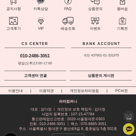
공지사항
카톡상담
FAQ
상품문의
멤버쉽
고객후기
VIP
배송조회
이벤트
기획전
CS CENTER
BANK ACCOUNT
010-2486-3051
국민 437601-01-331975
평일(오후)13:00~17:00
고객센터 연결
상품문의 게시판
이용안내
이용약관
개인정보처리방침
PC버전
파라컴퍼니
대표 : 김다정 ㅣ 개인정보 보호 책임자 : 김다정
사업자 등록번호 : 107-15-47784
통신판매업신고번호 : 2020-서울동대문-0303
전화 : 010-2486-3051 ㅣ 팩스 : 070-8885-3051
주소 : 서울특별시 동대문구 왕산로9길 8, 충호빌딩 5층 502호