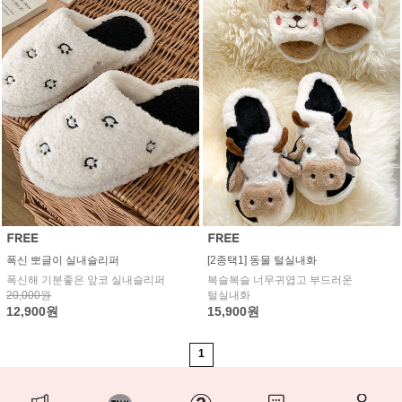
폭신 뽀글이 실내슬리퍼
[2종택1] 동물 털실내화
폭신해 기분좋은 앞코 실내슬리퍼
복슬복슬 너무귀엽고 부드러운
20,000원
털실내화
12,900원
15,900원
1