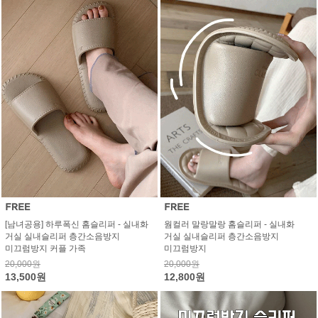
[남녀공용] 하루폭신 홈슬리퍼 - 실내화
웜컬러 말랑말랑 홈슬리퍼 - 실내화
거실 실내슬리퍼 층간소음방지
거실 실내슬리퍼 층간소음방지
미끄럼방지 커플 가족
미끄럼방지
20,000원
20,000원
13,500원
12,800원