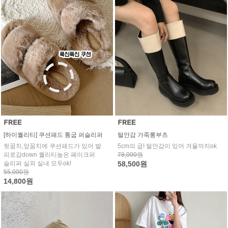
[하이퀄리티] 쿠션패드 통굽 퍼슬리퍼
털안감 가죽롱부츠
뒷꿈치,앞꿈치에 쿠션패드가 있어 발
5cm의 굽! 털안감이 있어 겨울까지ok
피로감down 퀄리티높은 페이크퍼
78,000원
슬리퍼 실외 실내 모두ok!
58,500원
55,000원
14,800원