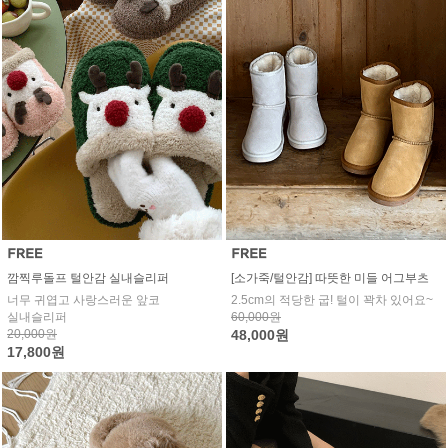
깜찍루돌프 털안감 실내슬리퍼
[소가죽/털안감] 따뜻한 미들 어그부츠
너무 귀엽고 사랑스러운 앞코
2.5cm의 적당한 굽! 털이 꽉차 있어요~
실내슬리퍼
60,000원
20,000원
48,000원
17,800원