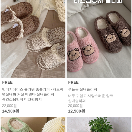
빈티지레이스 플라워 홈슬리퍼 - 패브릭
푸들곰 실내슬리퍼
면실내화 거실 베란다 실내슬리퍼
너무 귀엽고 사랑스러운 앞코
층간소음방지 미끄럼방지
실내슬리퍼
22,000원
20,000원
14,500원
12,500원