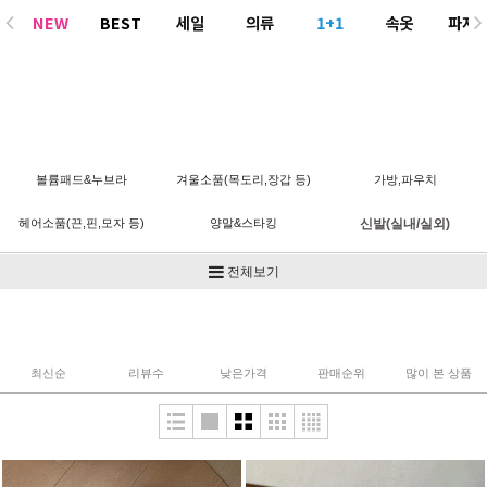
NEW
BEST
세일
의류
1+1
속옷
파자
ACC
볼륨패드&누브라
겨울소품(목도리,장갑 등)
가방,파우치
헤어소품(끈,핀,모자 등)
양말&스타킹
신발(실내/실외)
기타
전체보기
최신순
리뷰수
낮은가격
판매순위
많이 본 상품