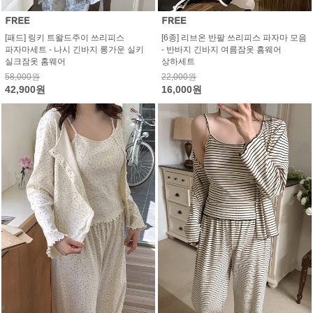
[패드] 링키 트왈드주이 쓰리피스
[6종] 리브온 반팔 쓰리피스 파자마 모음
파자마세트 - 나시 긴바지 롱가운 실키
- 반바지 긴바지 여름잠옷 홈웨어
실크잠옷 홈웨어
상하세트
58,000원
22,000원
42,900원
16,000원