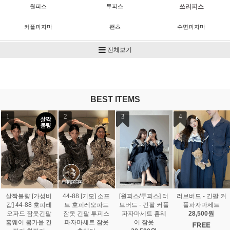
원피스
투피스
쓰리피스
커플파자마
팬츠
수면파자마
수면용품
ACC
전체보기
BEST ITEMS
1
2
3
4
살짝불량 [가성비
44-88 [기모] 소프
[원피스/투피스] 러
러브버드 - 긴팔 커
갑] 44-88 호피레
트 호피레오파드
브버드 - 긴팔 커플
플파자마세트
오파드 잠옷긴팔
잠옷 긴팔 투피스
파자마세트 홈웨
28,500원
홈웨어 봄가을 간
파자마세트 잠옷
어 잠옷