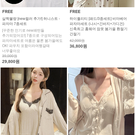
살짝불량 [new컬러 추가!] 허니스트 -
하이퀄리티 [패드/3종세트] 비마베어
파자마 7종세트
파자마세트 (나시+긴바지+가디건)
신축최고 홈웨어 잠옷 봄가을 환절기
[꾸준한 인기로 new패턴들
간절기
추가되었어요!] 7종으로 구성되어있는
파자마세트로 여름은 물론 봄가을에도
42,000원
OK! 파우치 포함이라여행갈때
36,800원
너무좋아요
39,000원
29,800원