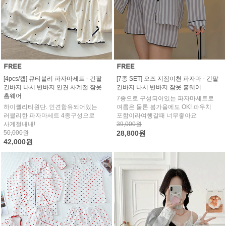
[4pcs/캡] 큐티블리 파자마세트 - 긴팔
[7종 SET] 오즈 지짐이천 파자마 - 긴팔
긴바지 나시 반바지 인견 사계절 잠옷
긴바지 나시 반바지 잠옷 홈웨어
홈웨어
7종으로 구성되어있는 파자마세트로
하이퀄리티원단. 인견함유되어있는
여름은 물론 봄가을에도 OK! 파우치
러블리한 파자마세트 4종구성으로
포함이라여행갈때 너무좋아요
사계절내내!
39,000원
50,000원
28,800원
42,000원