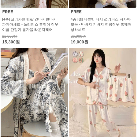
[4종] 실리카인 반팔 긴바지반바지
4종 [캡] 나른밤 나시 쓰리피스 파자마
파자마세트 - 쓰리피스 홈웨어 잠옷
모음 - 반바지 긴바지 여름잠옷 홈웨어
여름 간절기 봄가을 라운지웨어
상하세트
22,000원
26,900원
15,300원
19,000원