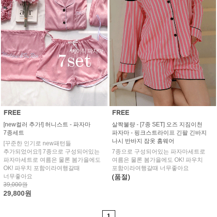
[new컬러 추가!] 허니스트 - 파자마
살짝불량 - [7종 SET] 오즈 지짐이천
7종세트
파자마 - 핑크스트라이프 긴팔 긴바지
나시 반바지 잠옷 홈웨어
[꾸준한 인기로 new패턴들
추가되었어요!] 7종으로 구성되어있는
7종으로 구성되어있는 파자마세트로
파자마세트로 여름은 물론 봄가을에도
여름은 물론 봄가을에도 OK! 파우치
OK! 파우치 포함이라여행갈때
포함이라여행갈때 너무좋아요
너무좋아요
(품절)
39,000원
29,800원
1