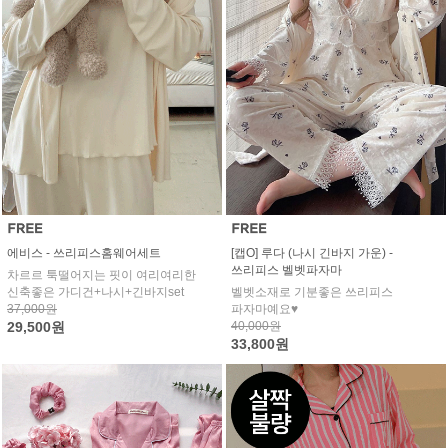
에비스 - 쓰리피스홈웨어세트
[캡O] 루다 (나시 긴바지 가운) -
쓰리피스 벨벳파자마
차르르 툭떨어지는 핏이 여리여리한
신축좋은 가디건+나시+긴바지set
벨벳소재로 기분좋은 쓰리피스
37,000원
파자마예요♥
29,500원
40,000원
33,800원