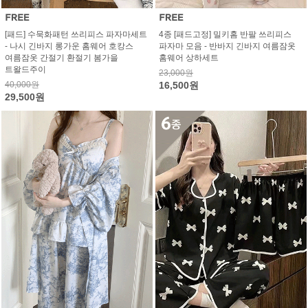
[패드] 수묵화패턴 쓰리피스 파자마세트
4종 [패드고정] 밀키홈 반팔 쓰리피스
- 나시 긴바지 롱가운 홈웨어 호캉스
파자마 모음 - 반바지 긴바지 여름잠옷
여름잠옷 간절기 환절기 봄가을
홈웨어 상하세트
트왈드주이
23,000원
40,000원
16,500원
29,500원