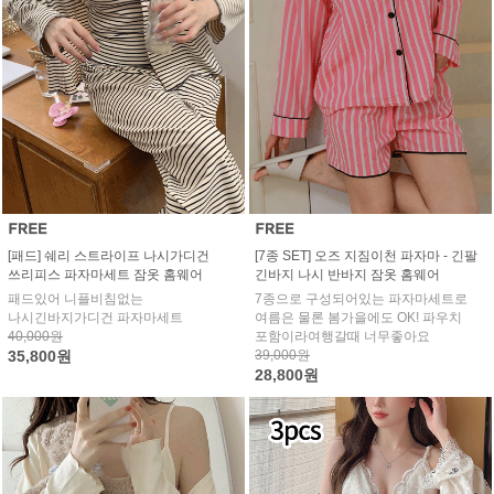
[패드] 쉐리 스트라이프 나시가디건
[7종 SET] 오즈 지짐이천 파자마 - 긴팔
쓰리피스 파자마세트 잠옷 홈웨어
긴바지 나시 반바지 잠옷 홈웨어
패드있어 니플비침없는
7종으로 구성되어있는 파자마세트로
나시긴바지가디건 파자마세트
여름은 물론 봄가을에도 OK! 파우치
40,000원
포함이라여행갈때 너무좋아요
35,800원
39,000원
28,800원