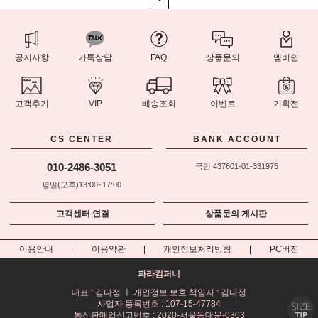
공지사항
카톡상담
FAQ
상품문의
멤버쉽
고객후기
VIP
배송조회
이벤트
기획전
CS CENTER
BANK ACCOUNT
010-2486-3051
국민 437601-01-331975
평일(오후)13:00~17:00
고객센터 연결
상품문의 게시판
이용안내
이용약관
개인정보처리방침
PC버전
파라컴퍼니
대표 : 김다정 ㅣ 개인정보 보호 책임자 : 김다정
사업자 등록번호 : 107-15-47784
통신판매업신고번호 : 2020-서울동대문-0303