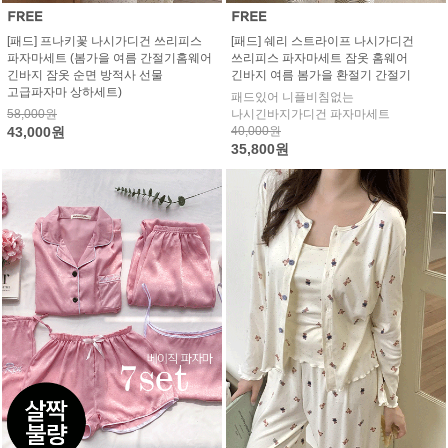
[패드] 프나키꽃 나시가디건 쓰리피스
[패드] 쉐리 스트라이프 나시가디건
파자마세트 (봄가을 여름 간절기홈웨어
쓰리피스 파자마세트 잠옷 홈웨어
긴바지 잠옷 순면 방적사 선물
긴바지 여름 봄가을 환절기 간절기
고급파자마 상하세트)
패드있어 니플비침없는
58,000원
나시긴바지가디건 파자마세트
43,000원
40,000원
35,800원