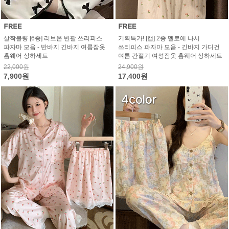
살짝불량 [6종] 리브온 반팔 쓰리피스
기획특가! [캡] 2종 멜로에 나시
파자마 모음 - 반바지 긴바지 여름잠옷
쓰리피스 파자마 모음 - 긴바지 가디건
홈웨어 상하세트
여름 간절기 여성잠옷 홈웨어 상하세트
22,000원
24,900원
7,900원
17,400원