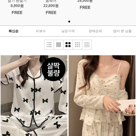
절기 환절기
홈웨어
28,500원
8,900원
22,800원
최신순
리뷰수
낮은가격
판매순위
많이 본 상품