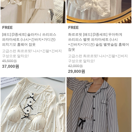
[패드] [3종세트] 솔라카니 쓰리피스
촤르르핏 [패드] [3종세트] 우아하게
파자마세트 (나시+긴바지+가디건)
쓰리피스 벨벳 파자마세트 (나시
피치기모 홈웨어 잠옷
+긴바지+가디건) 슬립 벨벳슬립 홈웨어
잠옷
고급스런 촤르르핏! 나시+긴팔+긴바지
구성으로 알차요!
고급스런 촤르르핏! 나시+긴팔+긴바지
45,500원
구성으로 알차요!
37,000원
42,000원
29,800원