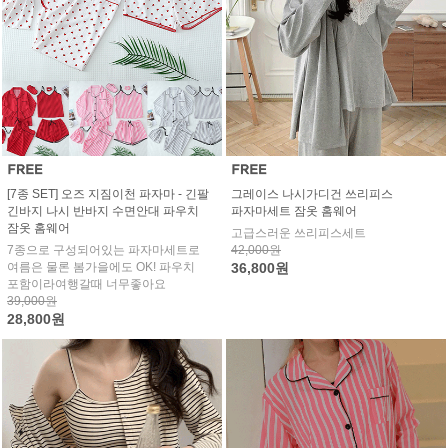
[7종 SET] 오즈 지짐이천 파자마 - 긴팔
그레이스 나시가디건 쓰리피스
긴바지 나시 반바지 수면안대 파우치
파자마세트 잠옷 홈웨어
잠옷 홈웨어
고급스러운 쓰리피스세트
7종으로 구성되어있는 파자마세트로
42,000원
여름은 물론 봄가을에도 OK! 파우치
36,800원
포함이라여행갈때 너무좋아요
39,000원
28,800원