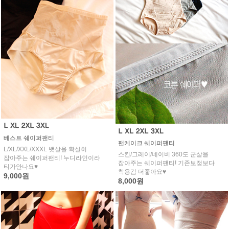
베스트 쉐이퍼팬티
팬케이크 쉐이퍼팬티
L/XL/XXL/XXXL 뱃살을 확실히
스킨/그레이/네이비 360도 군살을
잡아주는 쉐이퍼팬티! 누디라인이라
잡아주는 쉐이퍼팬티! 기존보정보다
티가안나요♥
착용감 더좋아요♥
9,000원
8,000원