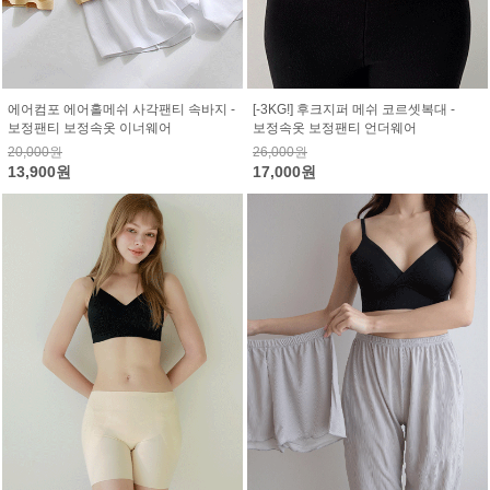
에어컴포 에어홀메쉬 사각팬티 속바지 -
[-3KG!] 후크지퍼 메쉬 코르셋복대 -
보정팬티 보정속옷 이너웨어
보정속옷 보정팬티 언더웨어
20,000원
26,000원
13,900원
17,000원