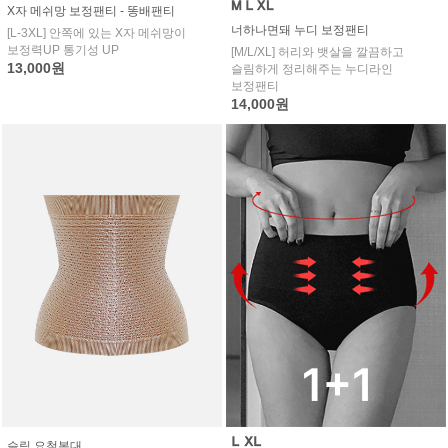
X자 메쉬망 보정팬티 - 똥배팬티
너하나면돼 누디 보정팬티
[L-3XL] 안쪽에 있는 X자 메쉬망이
보정력UP 통기성 UP
[M/L/XL] 허리와 뱃살을 깔끔하고
13,000원
슬림하게 정리해주는 누디라인
보정팬티
14,000원
슬림 요철복대