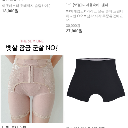
1+1 [보정] 니마음속에 -팬티
아랫배부터 윗배까지 슬림하게:)
13,000원
♥3차재입고♥ 가리고 싶은 똥배 요팬티
하나면 OK~♥ 삼각,사각 두종류있어요
^^
30,000원
27,900원