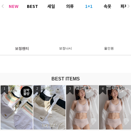
NEW
BEST
세일
의류
1+1
속옷
파자
ACC
보정팬티
보정나시
올인원
BEST ITEMS
1
2
3
4