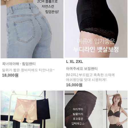
꼭너여야해 - 힙업팬티
아껴주세요 보정팬티
밑위가 짧은 청바지에도 티안나요~
[M-2XL] 부드럽고 촉촉한 소재에
18,000원
메쉬원단을 덧대 시원하게!
16,000원