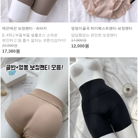
매끈매끈 보정팬티 - 속바지
엉덩이굴곡 하이웨스트팬티-보정팬티
[L-4XL] 부들부들 셀룰로스 소재로
답답함없는 편안한 보정팬티
편안하고 땀 흡수 잘되는 코튼안감까지!
17,800원
22,000원
12,000원
17,380원