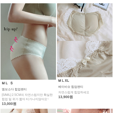
베이비슈 힙업팬티
엠보소다 힙업팬티
자연스럽게 힙업하세요
[S/M/L] 2.5CM의 자연스럽지만 확실한
13,900원
힙업 밑 위가 짧아 티가나지않아요~
13,000원