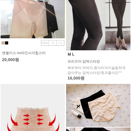
엔젤키스 no라인사각힙스터
20,000원
프리즈마 압박스타킹
복부부터 허벅지,종아리까지슬림하게
잡아주는 압박스타킹!효과좋아요^^
16,000원