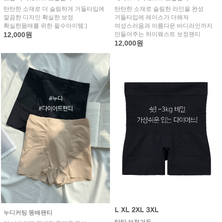
탄탄한 소재로 더 슬림하게 거들타입에
탄탄한 소재로 슬림한 라인을 완성
깔끔한 디자인 확실한 보정
거들타입에 레이스가 더해져
확실한몸매를 위한 필수아이템:)
여성스러움과 아름다운 바디라인까지
12,000원
만들어주는 하이웨스트 보정팬티
12,000원
누디커팅 똥배팬티
탄탄 보정거들