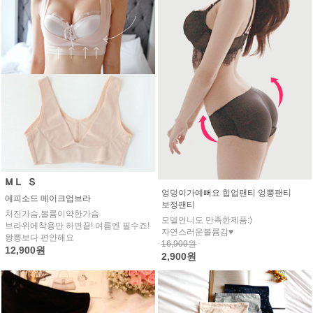
엉덩이가예뻐요 힙업팬티 엉뽕팬티
에피소드 메이크업브라
보정팬티
처진가슴,볼륨이약한가슴
모델언니도 만족한제품:)
브라위에착용만 하면끝! 여름엔 필수죠!
자연스러운볼륨감♥
왕뽕보다 편안해요
16,900원
12,900원
2,900원