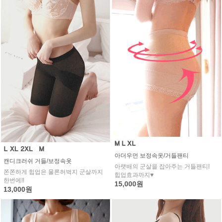
아더우먼 보정속옷/거들팬티
캔디크러쉬 거들/보정속옷
아랫배의 군살을 잡아주는 거들팬티!
쫀쫀하게 힙업은 물론허벅지 군살까지
힙업효과까지♥
한번에!!
15,000원
13,000원