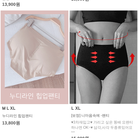
13,900원
[보정] 니마음속에 -팬티
누디라인 힙업팬티
♥3차재입고♥ 가리고 싶은 똥배 요팬티
13,800원
하나면 OK~♥ 삼각,사각 두종류있어요
^^