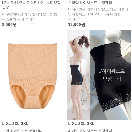
[오늘출발] 오늘도 편안하게 -누디보정
초경량 하이웨스트 보정팬티
속옷
바디라인은 예쁘게 얇은 소재로 여름에
너무편하니깐 계속 찾게돼요~ 숏,롱
입기좋아요:-) M~2XL 까지 다양한
두종류의 누디 속바지
사이즈!
9,000원
13,000원
모던 하이웨스트 보정팬티
레이스 하이웨스트 보정팬티