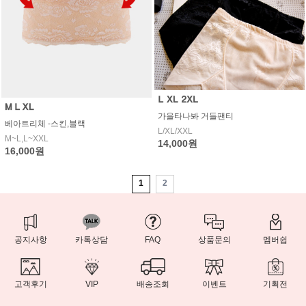
가을타나봐 거들팬티
베아트리체 -스킨,블랙
L/XL/XXL
M~L,L~XXL
14,000원
16,000원
1
2
공지사항
카톡상담
FAQ
상품문의
멤버쉽
고객후기
VIP
배송조회
이벤트
기획전