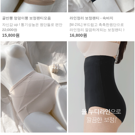
골반뽕 엉덩이뽕 보정팬티모음
라인정리 보정팬티 - 속바지
자신감 up ! 통기성높은 원단들로 편안
[M-2XL] 부드럽고 촉촉한원단으로
22,000원
라인정리 깔끔하게되는 보정팬티ㅏ
15,800원
16,800원