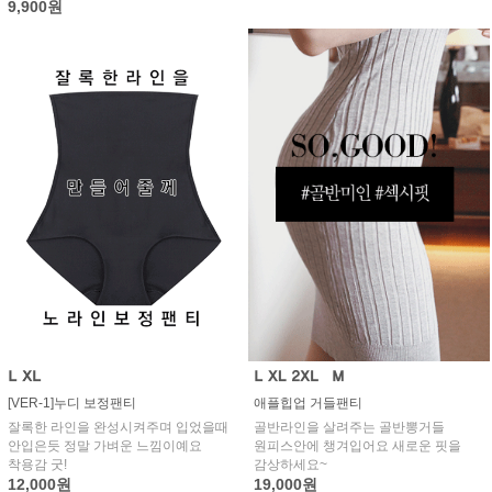
9,900원
[VER-1]누디 보정팬티
애플힙업 거들팬티
잘록한 라인을 완성시켜주며 입었을때
골반라인을 살려주는 골반뽕거들
안입은듯 정말 가벼운 느낌이예요
원피스안에 챙겨입어요 새로운 핏을
착용감 굿!
감상하세요~
12,000원
19,000원