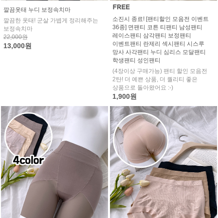
깔끔옷태 누디 보정속치마
소진시 종료! [팬티할인 모음전 이벤트
깔끔한 옷태! 군살 가볍게 정리해주는
36종] 면팬티 코튼 티팬티 남성팬티
보정속치마
레이스팬티 삼각팬티 보정팬티
22,000원
이벤트팬티 란제리 섹시팬티 시스루
13,000원
망사 사각팬티 누디 심리스 모달팬티
학생팬티 성인팬티
(4장이상 구매가능) 팬티 할인 모음전
2탄! 더 예쁜 상품, 더 퀄리티 좋은
상품으로 돌아왔어요 :-)
1,900원