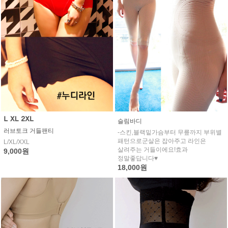
슬림바디
러브토크 거들팬티
-스킨,블랙밑가슴부터 무릎까지 부위별
패턴으로군살은 잡아주고 라인은
L/XL/XXL
살려주는 거들이에요!효과
9,000원
정말좋답니다♥
18,000원