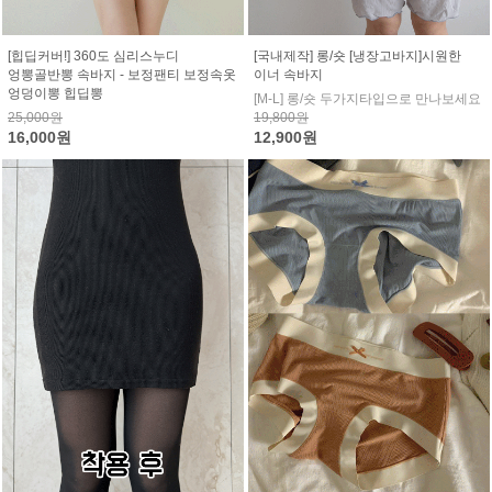
[힙딥커버!] 360도 심리스누디
[국내제작] 롱/숏 [냉장고바지]시원한
엉뽕골반뽕 속바지 - 보정팬티 보정속옷
이너 속바지
엉덩이뽕 힙딥뽕
[M-L] 롱/숏 두가지타입으로 만나보세요
25,000원
19,800원
16,000원
12,900원