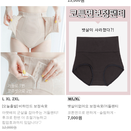
15,000원
[오늘출발] 비하인드 보정속옷
뱃살이없어요 보정속옷/거들팬티
아랫배의 군살을 잡아주는 거들팬티!
코튼면으로 편하게 - 슬림하게 -
후크로 한번 더 조절가능하고
7,000원
힙업효과까지 있답니다♡
12,000원