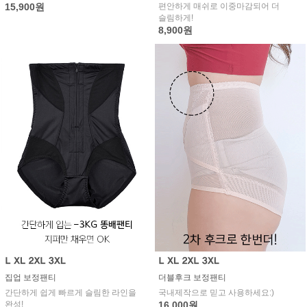
15,900원
편안하게 매쉬로 이중마감되어 더
슬림하게!
8,900원
집업 보정팬티
더블후크 보정팬티
간단하게 쉽게 빠르게 슬림한 라인을
국내제작으로 믿고 사용하세요:)
완성!
16,000원