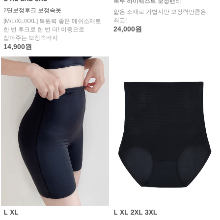
복부 하이웨스트 보정팬티
2단보정후크 보정속옷
얇은 소재로 가볍지만 보정력만큼은
최고!
[M/L/XL/XXL] 복원력 좋은 메쉬소재로
24,000원
한 번 후크로 한 번 더! 이중으로
잡아주는 보정속바지
14,900원