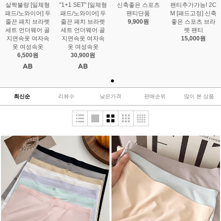
살짝불량 [일체형
"1+1 SET" [일체형
신축좋은 스포츠
팬티추가가능! 2C
패드/노와이어] 두
패드/노와이어] 두
팬티단품
M [패드고정] 신축
줄끈 패치 브라렛
줄끈 패치 브라렛
9,900원
좋은 스포츠 브라
세트 언더웨어 골
세트 언더웨어 골
렛 팬티
지면속옷 여자속
지면속옷 여자속
15,000원
옷 여성속옷
옷 여성속옷
6,500원
30,900원
최신순
리뷰수
낮은가격
판매순위
많이 본 상품