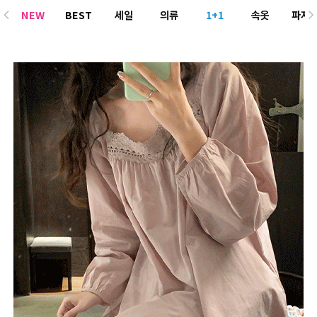
NEW
BEST
세일
의류
1+1
속옷
파자
ACC