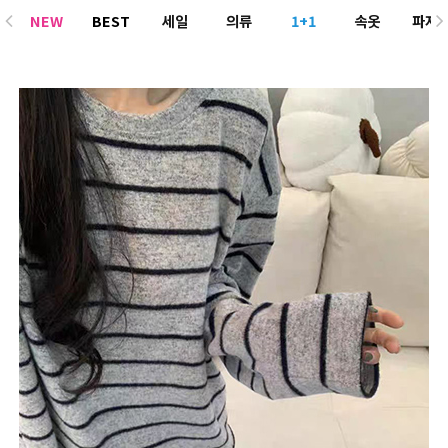
NEW
BEST
세일
의류
1+1
속옷
파자
ACC