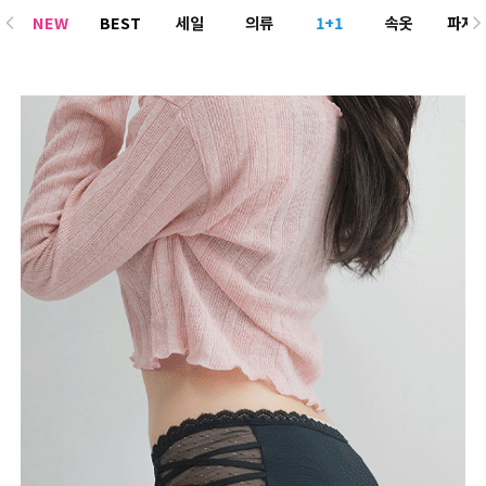
NEW
BEST
세일
의류
1+1
속옷
파자
ACC