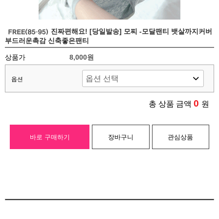
진짜편해요! [당일발송] 모찌 -모달팬티 뱃살까지커버
부드러운촉감 신축좋은팬티
상품가
8,000원
옵션
0
총 상품 금액
원
바로 구매하기
장바구니
관심상품