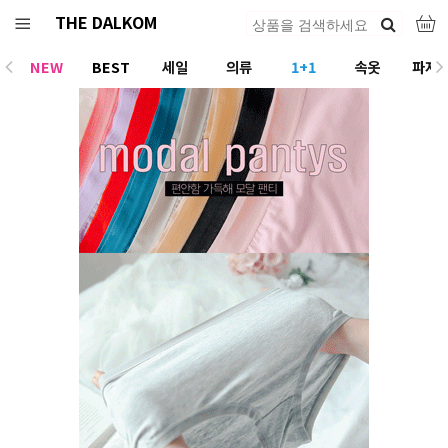
THE DALKOM
NEW
BEST
세일
의류
1+1
속옷
파자
ACC