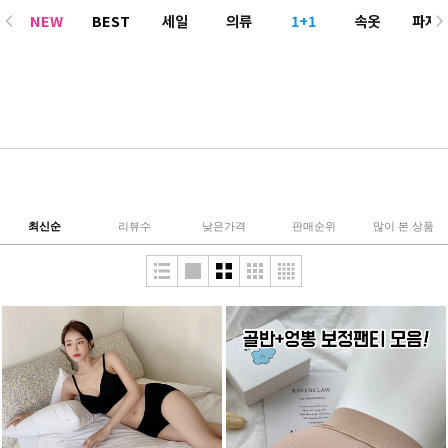
NEW
BEST
세일
의류
1+1
속옷
파자
ACC
최신순
리뷰수
낮은가격
판매순위
많이 본 상품