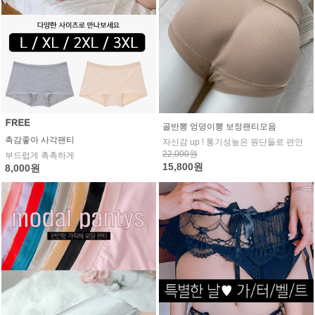
골반뽕 엉덩이뽕 보정팬티모음
촉감좋아 사각팬티
자신감 up ! 통기성높은 원단들로 편안
22,000원
부드럽게 촉촉하게
15,800원
8,000원