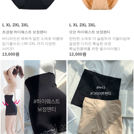
초경량 하이웨스트 보정팬티
모던 하이웨스트 보정팬티
바디라인은 예쁘게 얇은 소재로 여름에
탄탄한 소재로 더 슬림하게 거들타입에
입기좋아요:-) M~2XL 까지 다양한
깔끔한 디자인 확실한 보정
사이즈!
확실한몸매를 위한 필수아이템:)
13,000원
12,000원