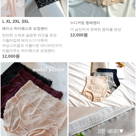
누디커팅 똥배팬티
레이스 하이웨스트 보정팬티
더 날씬하게 완벽한 몸매를 완성
12,000원
탄탄한 소재로 슬림한 라인을 완성
거들타입에 레이스가 더해져
여성스러움과 아름다운 바디라인까지
만들어주는 하이웨스트 보정팬티
12,000원