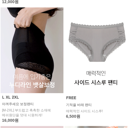
12,000원
아껴주세요 보정팬티
기적을 바래 팬티
[M-2XL] 부드럽고 촉촉한 소재에
매력적인 사이드 시스루!
메쉬원단을 덧대 시원하게!
6,500원
16,000원