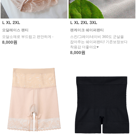
모달레이스 팬티
팬케이크 쉐이퍼팬티
모달소재로 부드럽고 편안하게 -
스킨/그레이/네이비 360도 군살을
8,000원
잡아주는 쉐이퍼팬티! 기존보정보다
착용감 더좋아요♥
8,000원