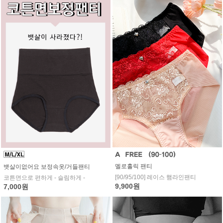
멜로홀릭 팬티
뱃살이없어요 보정속옷/거들팬티
[90/95/100] 레이스 햄라인팬티
코튼면으로 편하게 - 슬림하게 -
9,900원
7,000원