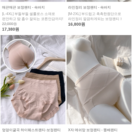
매끈매끈 보정팬티 - 속바지
라인정리 보정팬티 - 속바지
[L-4XL] 부들부들 셀룰로스 소재로
[M-2XL] 부드럽고 촉촉한원단으로
편안하고 땀 흡수 잘되는 코튼안감까지!
라인정리 깔끔하게되는 보정팬티ㅏ
22,000원
16,800원
17,380원
엉덩이굴곡 하이웨스트팬티-보정팬티
X자 메쉬망 보정팬티 - 똥배팬티