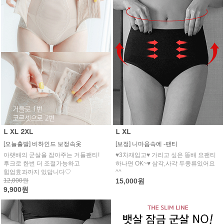
[오늘출발] 비하인드 보정속옷
[보정] 니마음속에 -팬티
아랫배의 군살을 잡아주는 거들팬티!
♥3차재입고♥ 가리고 싶은 똥배 요팬티
후크로 한번 더 조절가능하고
하나면 OK~♥ 삼각,사각 두종류있어요
힙업효과까지 있답니다♡
^^
12,000원
15,000원
9,900원