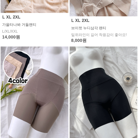
가을타나봐 거들팬티
브이컷 누디삼각 팬티
L/XL/XXL
밑위라인이 길어 착용감이 좋아요!
14,000원
8,000원