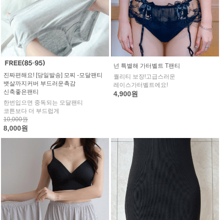
넌 특별해 가터벨트 T팬티
진짜편해요! [당일발송] 모찌 -모달팬티
퀄리티 보장!고급스러운
뱃살까지커버 부드러운촉감
레이스가터벨트에요!
신축좋은팬티
4,900원
한번입으면 중독되는 모달팬티
코튼보다 더 부드럽게
10,000원
8,000원