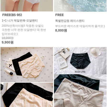
1+1 니가 제일편해-모달팬티
특별한감동 레이스팬티
200%만족아이템!! 착용한 모델도
부드러운 레이스로 데일리하게 즐겨요:)
극찬한 너무 편한 모달팬티! 꼭 한번
8,000원
입어보세요:)
18,000원
9,900원