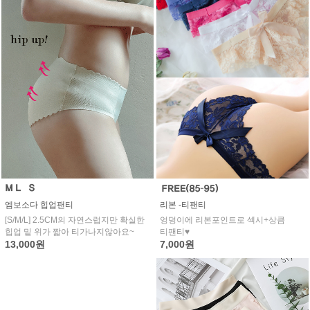
엠보소다 힙업팬티
리본 -티팬티
[S/M/L] 2.5CM의 자연스럽지만 확실한
엉덩이에 리본포인트로 섹시+상큼
힙업 밑 위가 짧아 티가나지않아요~
티팬티♥
13,000원
7,000원