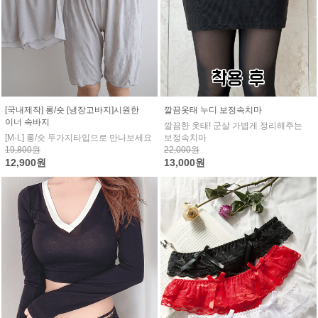
[국내제작] 롱/숏 [냉장고바지]시원한
깔끔옷태 누디 보정속치마
이너 속바지
깔끔한 옷태! 군살 가볍게 정리해주는
[M-L] 롱/숏 두가지타입으로 만나보세요
보정속치마
19,800원
22,000원
12,900원
13,000원