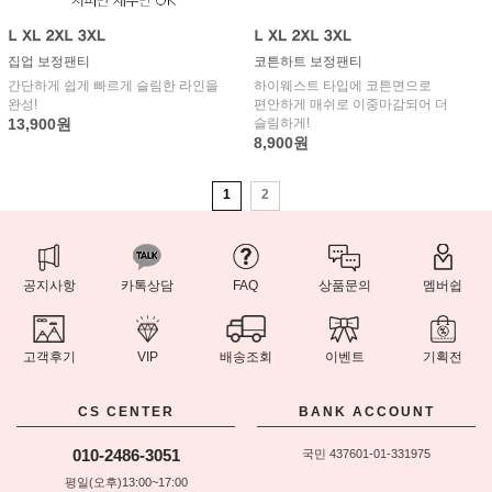
집업 보정팬티
코튼하트 보정팬티
간단하게 쉽게 빠르게 슬림한 라인을
하이웨스트 타입에 코튼면으로
완성!
편안하게 매쉬로 이중마감되어 더
13,900원
슬림하게!
8,900원
1
2
공지사항
카톡상담
FAQ
상품문의
멤버쉽
고객후기
VIP
배송조회
이벤트
기획전
CS CENTER
BANK ACCOUNT
010-2486-3051
국민 437601-01-331975
평일(오후)13:00~17:00