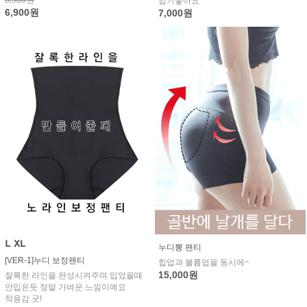
8,900원
입기좋아요^^
6,900원
7,000원
누디뽕 팬티
[VER-1]누디 보정팬티
힙업과 볼륨업을 동시에~
15,000원
잘록한 라인을 완성시켜주며 입었을때
안입은듯 정말 가벼운 느낌이예요
착용감 굿!