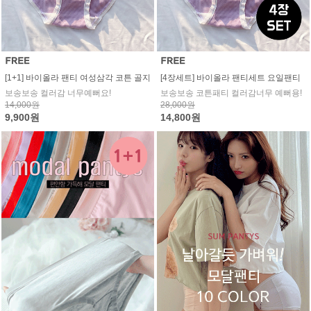
[1+1] 바이올라 팬티 여성삼각 코튼 골지
[4장세트] 바이올라 팬티세트 요일팬티
보송보송 컬러감 너무예뻐요!
보송보송 코튼패티 컬러감너무 예뻐용!
14,000원
28,000원
9,900원
14,800원