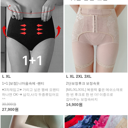
1+1 [보정] 니마음속에 -팬티
2단보정후크 보정속옷
♥3차재입고♥ 가리고 싶은 똥배 요팬티
[M/L/XL/XXL] 복원력 좋은 메쉬소재로
하나면 OK~♥ 삼각,사각 두종류있어요
한 번 후크로 한 번 더! 이중으로
^^
잡아주는 보정속바지
30,000원
14,900원
27,900원