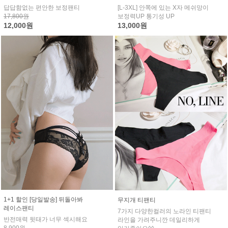
답답함없는 편안한 보정팬티
[L-3XL] 안쪽에 있는 X자 메쉬망이
17,800원
보정력UP 통기성 UP
12,000원
13,000원
1+1 할인 [당일발송] 뒤돌아봐
무지개 티팬티
레이스팬티
7가지 다양한컬러의 노라인 티팬티
반전매력 뒷태가 너무 섹시해요
라인을 가려주니깐 데일리하게