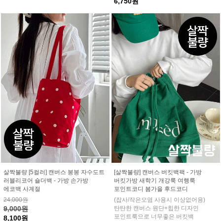
6,750원
살짝불량 [5컬러] 캔버스 봉봉 자수도트
[살짝불량] 캔버스 버킷백팩 - 가방
러블리코어 숄더백 - 가방 손가방
버킷가방 새학기 개강룩 여행룩
에코백 사계절
포인트코디 봄가을 후드코디
24,000원
(잡사/작은오염 사용시 이상없어용)
9,000원
탄탄한 캔버스 원단+힙한 디자인
포인트룩으로 너무좋은 버킷백
8,100원