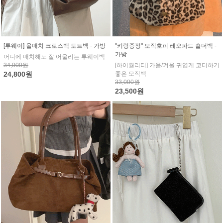
[투웨이] 올매치 크로스백 토트백 - 가방
"키링증정" 모직호피 레오파드 숄더백 -
가방
어디에 매치해도 잘 어울리는 투웨이백
34,000원
[하이퀄리티] 가을/겨울 귀엽게 코디하기
24,800원
좋은 모직백
33,000원
23,500원