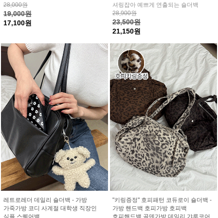
28,000원
셔링잡아 예쁘게 연출되는 숄더백
19,000원
28,900원
23,500원
17,100원
21,150원
레트로레더 데일리 숄더백 - 가방
"키링증정" 호피패턴 코듀로이 숄더백 -
가죽가방 코디 사계절 대학생 직장인
가방 핸드백 호피가방 호피백
심플 스퀘어백
호피핸드백 골덴가방 데일리 갸루코어