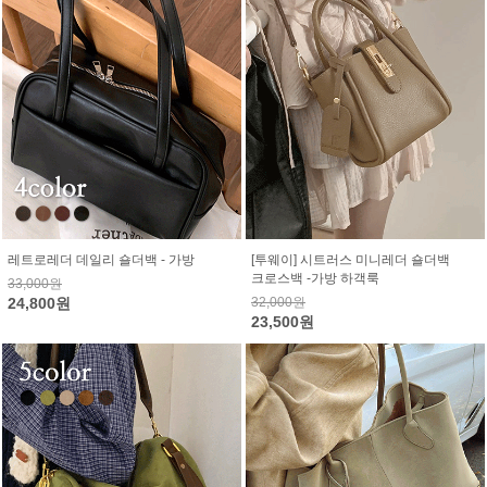
레트로레더 데일리 숄더백 - 가방
[투웨이] 시트러스 미니레더 숄더백
크로스백 -가방 하객룩
33,000원
24,800원
32,000원
23,500원