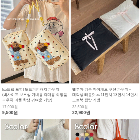
[스트랩 포함] 도트퍼피패치 파우치
벨루아 리본 아이패드 쿠션 파우치 -
(빅사이즈 보부상 기내용 휴대용 화장품
대학생 태블릿pc 11인치 13인치 14인치
파우치 여행 학생 귀여운 가방)
노트북 랩탑 가방
17,000원
33,500원
9,500원
22,900원