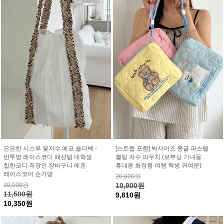
은은한 시스루 꽃자수 에코 숄더백 -
[스트랩 포함] 빅사이즈 몽글 파스텔
반투명 레이스코디 패션템 대학생
퀄팅 자수 파우치 (보부상 기내용
힙한코디 직장인 장바구니 에겐
휴대용 화장품 여행 학생 귀여운)
레이스코어 손가방
20,000원
20,000원
10,900원
11,500원
9,810원
10,350원