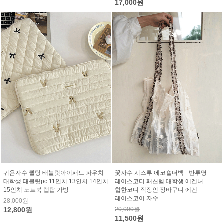
17,000원
귀욤자수 퀼팅 태블릿아이패드 파우치 -
꽃자수 시스루 에코숄더백 - 반투명
대학생 태블릿pc 11인치 13인치 14인치
레이스코디 패션템 대학생 에겐녀
15인치 노트북 랩탑 가방
힙한코디 직장인 장바구니 에겐
레이스코어 자수
28,000원
12,800원
20,000원
11,500원