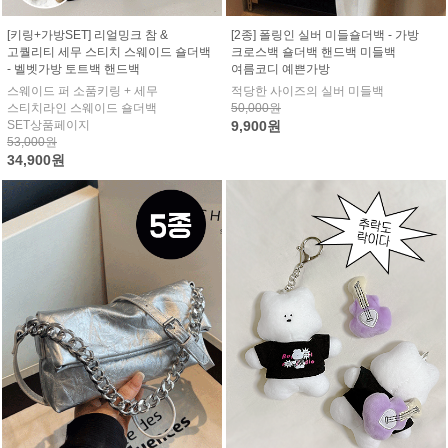
[키링+가방SET] 리얼밍크 참 &
[2종] 폴링인 실버 미들숄더백 - 가방
고퀄리티 세무 스티치 스웨이드 숄더백
크로스백 숄더백 핸드백 미들백
- 벨벳가방 토트백 핸드백
여름코디 예쁜가방
스웨이드 퍼 소품키링 + 세무
적당한 사이즈의 실버 미들백
스티치라인 스웨이드 숄더백
50,000원
SET상품페이지
9,900원
53,000원
34,900원