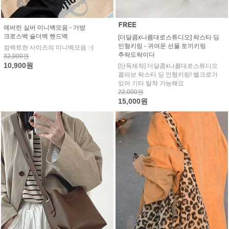
에버린 실버 미니백모음 - 가방
크로스백 숄더백 핸드백
[더달콤x나름대로스튜디오] 락스타 딩
인형키링 - 귀여운 선물 토끼키링
컴팩트한 사이즈의 미니백모음 :-)
추락도락이다
32,000원
10,900원
[단독제작] 더달콤x나름대로스튜디오
콜라보 락스타 딩 인형키링! 밸크로가
있어 기타 탈착 가능해요
22,000원
15,000원