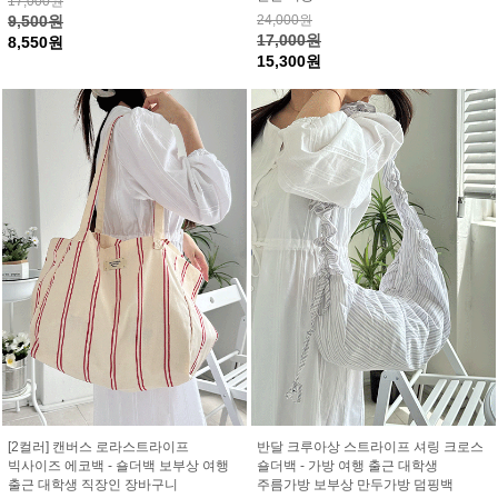
17,000원
9,500원
24,000원
17,000원
8,550원
15,300원
[2컬러] 캔버스 로라스트라이프
반달 크루아상 스트라이프 셔링 크로스
빅사이즈 에코백 - 숄더백 보부상 여행
숄더백 - 가방 여행 출근 대학생
출근 대학생 직장인 장바구니
주름가방 보부상 만두가방 덤핑백