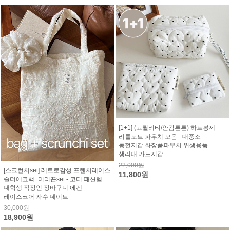
[1+1] (고퀄리티/안감튼튼) 하트봉제
리틀도트 파우치 모음 - 대중소
동전지갑 화장품파우치 위생용품
생리대 카드지갑
22,000원
[스크런치set] 레트로감성 프렌치레이스
11,800원
숄더에코백+머리끈set - 코디 패션템
대학생 직장인 장바구니 에겐
레이스코어 자수 데이트
30,000원
18,900원