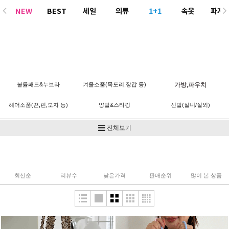
NEW
BEST
세일
의류
1+1
속옷
파자
ACC
볼륨패드&누브라
겨울소품(목도리,장갑 등)
가방,파우치
헤어소품(끈,핀,모자 등)
양말&스타킹
신발(실내/실외)
기타
전체보기
최신순
리뷰수
낮은가격
판매순위
많이 본 상품