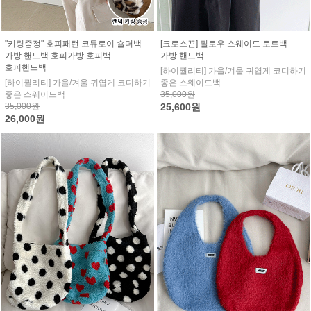
"키링증정" 호피패턴 코듀로이 숄더백 -
[크로스끈] 필로우 스웨이드 토트백 -
가방 핸드백 호피가방 호피백
가방 핸드백
호피핸드백
[하이퀄리티] 가을/겨울 귀엽게 코디하기
[하이퀄리티] 가을/겨울 귀엽게 코디하기
좋은 스웨이드백
좋은 스웨이드백
35,000원
35,000원
25,600원
26,000원