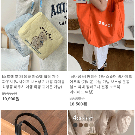
[스트랩 포함] 몽글 파스텔 퀄팅 자수
[남녀공용] 커밍순 캔버스숄더 빅사이즈
파우치 (빅사이즈 보부상 기내용 휴대용
에코백 (가벼운 수납 가방 보부상 운동
화장품 파우치 여행 학생 귀여운 가방)
헬스 빅백 장바구니 전공 노트북
아이패드 여행)
20,000원
10,900원
29,000원
18,500원