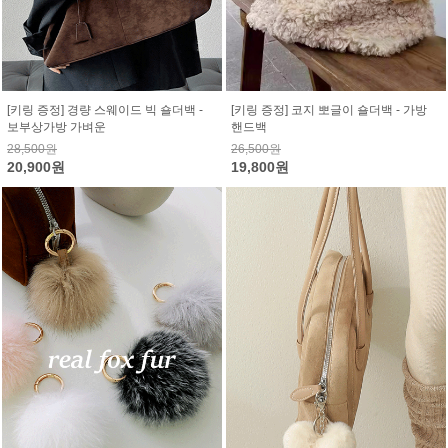
[키링 증정] 경량 스웨이드 빅 숄더백 -
[키링 증정] 코지 뽀글이 숄더백 - 가방
보부상가방 가벼운
핸드백
28,500원
26,500원
20,900원
19,800원