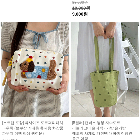
33,000원
10,000원
9,000원
[스트랩 포함] 빅사이즈 도트퍼피패치
[5컬러] 캔버스 봉봉 자수도트
파우치 (보부상 기내용 휴대용 화장품
러블리코어 숄더백 - 가방 손가방
파우치 여행 학생 귀여운)
에코백 사계절 패션템 대학생 직장인
출근 여행