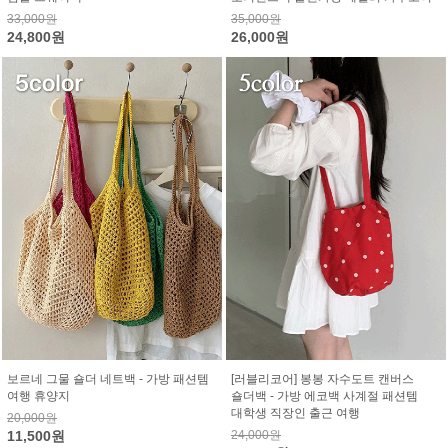
33,000원
35,000원
24,800원
26,000원
보르네 그물 숄더 네트백 - 가방 패션템
[러블리코어] 봉봉 자수도트 캔버스
여행 휴양지
숄더백 - 가방 에코백 사계절 패션템
대학생 직장인 출근 여행
20,000원
11,500원
24,000원