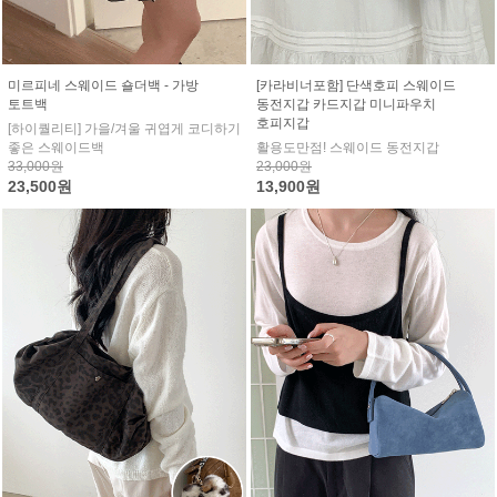
미르피네 스웨이드 숄더백 - 가방
[카라비너포함] 단색호피 스웨이드
토트백
동전지갑 카드지갑 미니파우치
호피지갑
[하이퀄리티] 가을/겨울 귀엽게 코디하기
좋은 스웨이드백
활용도만점! 스웨이드 동전지갑
33,000원
23,000원
23,500원
13,900원