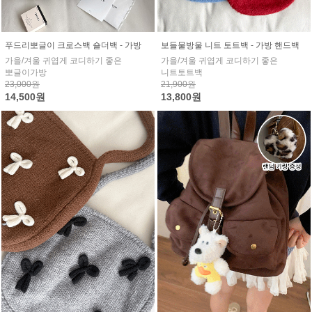
푸드리뽀글이 크로스백 숄더백 - 가방
보들물방울 니트 토트백 - 가방 핸드백
가을/겨울 귀엽게 코디하기 좋은
가을/겨울 귀엽게 코디하기 좋은
뽀글이가방
니트토트백
23,000원
21,900원
14,500원
13,800원