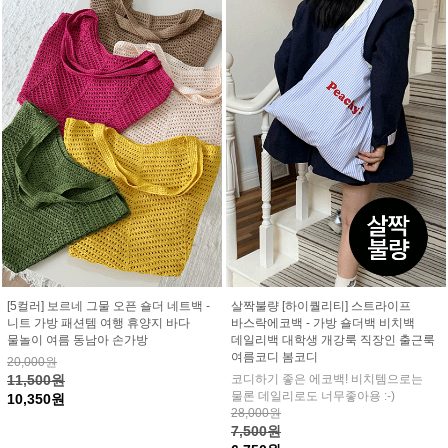
[5컬러] 보르네 그물 오픈 숄더 네트백 -
살짝불량 [하이퀄리티] 스트라이프
니트 가방 패션템 여행 휴양지 바다
바스락에코백 - 가방 숄더백 비치백
물놀이 여름 동남아 손가방
데일리백 대학생 개강룩 직장인 출근룩
여름코디 봄코디
20,000원
11,500원
코디하기 좋은 에코백! 비치템으로는
물론 데일리로도 너무좋아용 :-)
10,350원
28,000원
7,500원