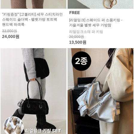
"키링증정" [고퀄리티] 세무 스티치라인
스웨이드 숄더백 - 벨벳가방 토트백
[리얼밍크] 스웨이드 퍼 소품키링 -
핸드백 하객룩
가을겨울 벨벳 세무 가방참
33,000원
리얼밍크소재 퍼 키링
24,000원
20,000원
13,500원