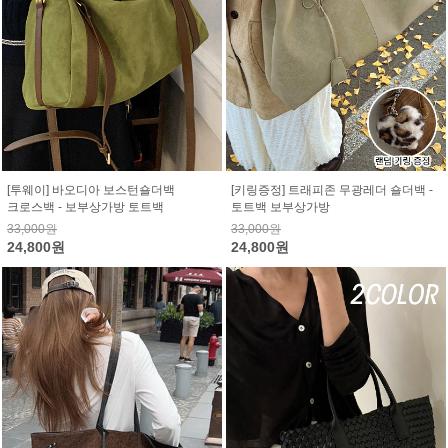
[투웨이] 바오디아 보스턴숄더백
[키링증정] 트래피존 무광레더 숄더백 -
크로스백 - 보부상가방 토트백
토트백 보부상가방
33,000원
33,000원
24,800원
24,800원