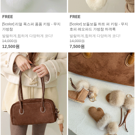
[5color] 리얼 폭스퍼 폼폼 키링 - 무지
[5color] 보들보들 하트 퍼 키링 - 무지
가방참
호피 레오파드 가방참 하객룩
발랄하게,힙하게 다양하게 코디!
발랄하게,힙하게 다양하게 코디!
14,000원
14,000원
12,500원
7,500원