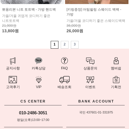
뽀용리본 니트 토트백 - 가방 핸드백
[키링증정] 어텀필링 스웨이드 백팩 -
가방
가을/겨울 귀엽게 코디하기 좋은
니트토트백
가을/겨울 코디하기 좋은 스웨이드백팩
21,900원
36,000원
13,800원
26,000원
1
2
3
공지사항
카톡상담
FAQ
상품문의
멤버쉽
고객후기
VIP
배송조회
이벤트
기획전
CS CENTER
BANK ACCOUNT
010-2486-3051
국민 437601-01-331975
평일(오후)13:00~17:00