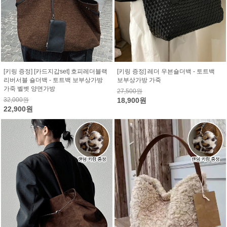
[키링 증정] [카드지갑set] 호피레더블랙
[키링 증정] 레더 우븐숄더백 - 토트백
리버서블 숄더백 - 토트백 보부상가방
보부상가방 가죽
가죽 벨벳 양면가방
27,500원
32,000원
18,900원
22,900원